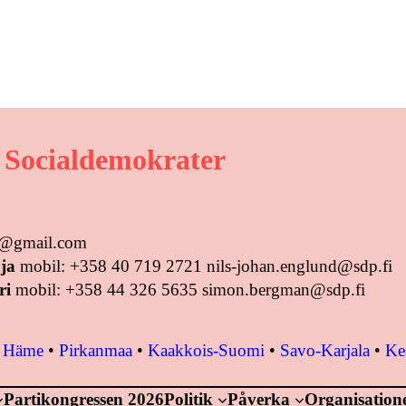
 Socialdemokrater
us@gmail.com
ja
mobil: +358 40 719 2721 nils-johan.englund@sdp.fi
ri
mobil: +358 44 326 5635 simon.bergman@sdp.fi
•
Häme
•
Pirkanmaa
•
Kaakkois-Suomi
•
Savo-Karjala
•
Ke
Partikongressen 2026
Politik
Påverka
Organisation