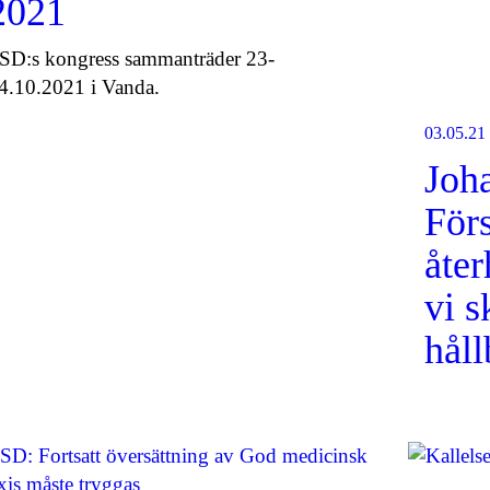
2021
SD:s kongress sammanträder 23-
4.10.2021 i Vanda.
03.05.21
Joh
Förs
åte
vi s
håll