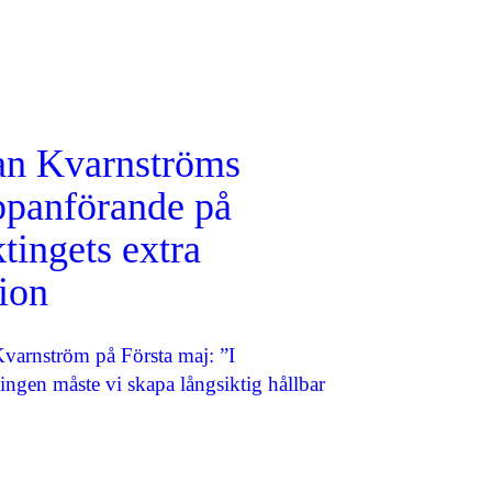
an Kvarnströms
ppanförande på
tingets extra
ion