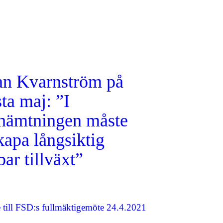
an Kvarnström på
ta maj: ”I
rhämtningen måste
kapa långsiktig
bar tillväxt”