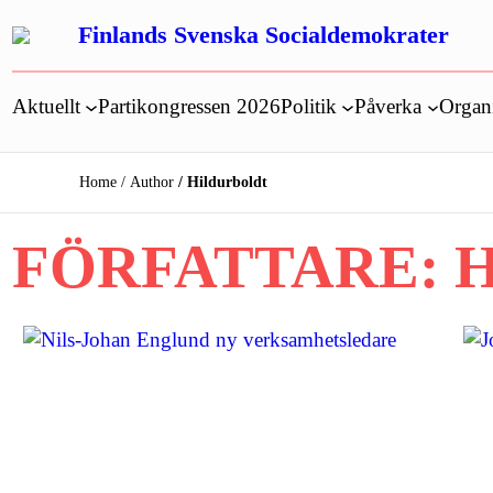
Hoppa
Finlands Svenska Socialdemokrater
till
innehåll
Aktuellt
Partikongressen 2026
Politik
Påverka
Organ
Home
Author
Hildurboldt
FÖRFATTARE: