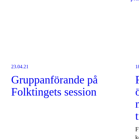
23.04.21
1
Gruppanförande på
Folktingets session
F
k