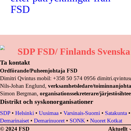
FSD
SDP FSD/ Finlands Svenska
Ta kontakt
Ordförande/Puheenjohtaja FSD
Dimitri Qvintus mobil: +358 50 574 0956 dimitri.qvint
Nils-Johan Englund,
verksamhetsledare/toiminnanjohta
Simon Bergman,
organisationssekreterare/järjestösihtee
Distrikt och syskonorganisationer
SDP
•
Helsinki
•
Uusimaa
•
Varsinais-Suomi
•
Satakunta
Demarinaiset
•
Demarinuoret
•
SONK
•
Nuoret Kotkat
© 2024 FSD
Aktuellt