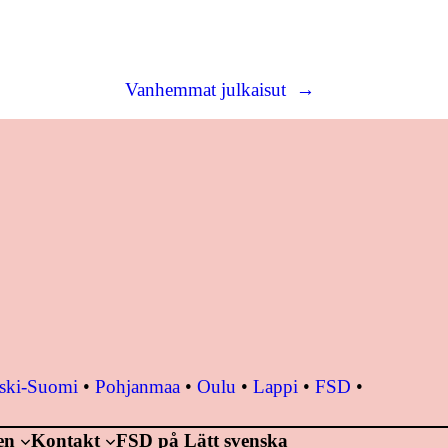
Vanhemmat julkaisut
→
ski-Suomi
•
Pohjanmaa
•
Oulu
•
Lappi
•
FSD
•
en
Kontakt
FSD på Lätt svenska