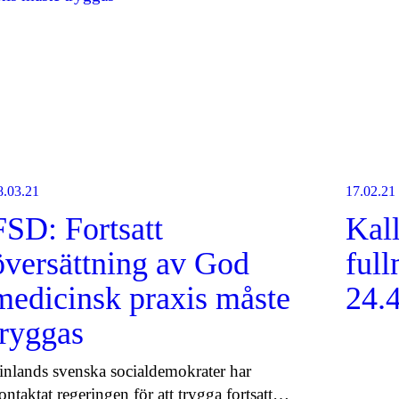
8.03.21
17.02.21
FSD: Fortsatt
Kall
översättning av God
ful
medicinsk praxis måste
24.
tryggas
inlands svenska socialdemokrater har
ontaktat regeringen för att trygga fortsatt…