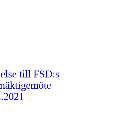
else till FSD:s
lmäktigemöte
4.2021