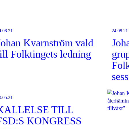
4.08.21
24.08.21
Johan Kvarnström vald
Joh
till Folktingets ledning
gru
Folk
sess
0.05.21
KALLELSE TILL
FSD:S KONGRESS