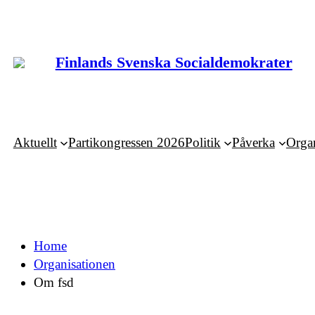
Hoppa
till
innehåll
Finlands Svenska Socialdemokrater
Aktuellt
Partikongressen 2026
Politik
Påverka
Orga
Home
Organisationen
Om fsd