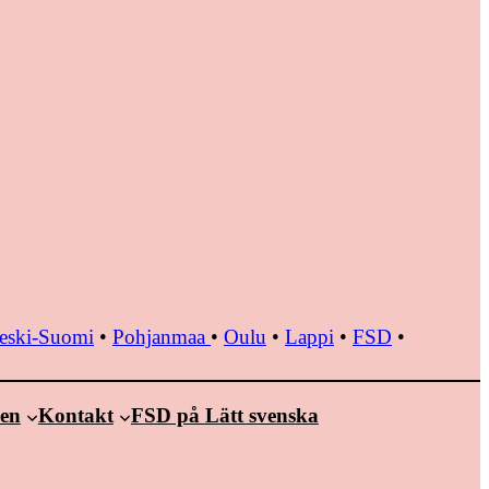
eski-Suomi
•
Pohjanmaa
•
Oulu
•
Lappi
•
FSD
•
nen
Kontakt
FSD på Lätt svenska