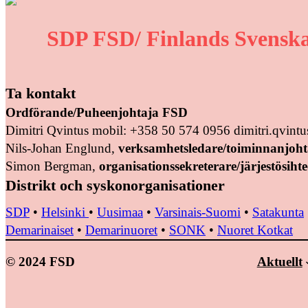
SDP FSD/ Finlands Svenska
Ta kontakt
Ordförande/Puheenjohtaja FSD
Dimitri Qvintus mobil: +358 50 574 0956 dimitri.qvin
Nils-Johan Englund,
verksamhetsledare/toiminnanjoht
Simon Bergman,
organisationssekreterare/järjestösihte
Distrikt och syskonorganisationer
SDP
•
Helsinki
•
Uusimaa
•
Varsinais-Suomi
•
Satakunta
Demarinaiset
•
Demarinuoret
•
SONK
•
Nuoret Kotkat
© 2024 FSD
Aktuellt