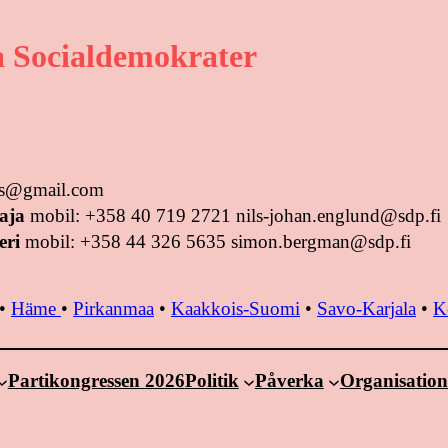
 Socialdemokrater
tus@gmail.com
aja
mobil: +358 40 719 2721 nils-johan.englund@sdp.fi
eri
mobil: +358 44 326 5635 simon.bergman@sdp.fi
•
Häme
•
Pirkanmaa
•
Kaakkois-Suomi
•
Savo-Karjala
•
K
Partikongressen 2026
Politik
Påverka
Organisatio