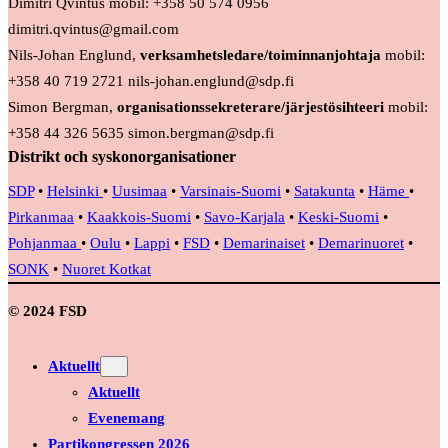
Dimitri Qvintus mobil: +358 50 574 0956
dimitri.qvintus@gmail.com
Nils-Johan Englund,
verksamhetsledare/toiminnanjohtaja
mobil:
+358 40 719 2721 nils-johan.englund@sdp.fi
Simon Bergman,
organisationssekreterare/järjestösihteeri
mobil:
+358 44 326 5635 simon.bergman@sdp.fi
Distrikt och syskonorganisationer
SDP
•
Helsinki
•
Uusimaa
•
Varsinais-Suomi
•
Satakunta
•
Häme
•
Pirkanmaa
•
Kaakkois-Suomi
•
Savo-Karjala
•
Keski-Suomi
•
Pohjanmaa
•
Oulu
•
Lappi
•
FSD
•
Demarinaiset
•
Demarinuoret
•
SONK
•
Nuoret Kotkat
© 2024 FSD
Aktuellt
Aktuellt
Evenemang
Partikongressen 2026