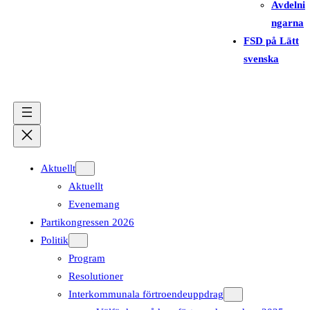
Avdelni
ngarna
FSD på Lätt
svenska
Aktuellt
Aktuellt
Evenemang
Partikongressen 2026
Politik
Program
Resolutioner
Interkommunala förtroendeuppdrag