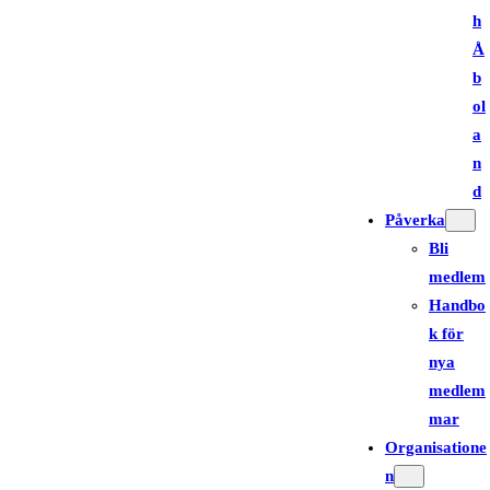
h
Å
b
ol
a
n
d
Påverka
Bli
medlem
Handbo
k för
nya
medlem
mar
Organisatione
n