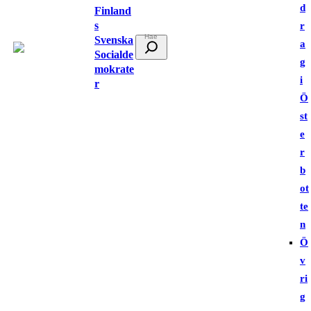
d
Finland
s
r
Svenska
S
a
Socialde
ö
g
mokrate
k
i
r
Ö
st
e
r
b
ot
te
n
Ö
v
ri
g