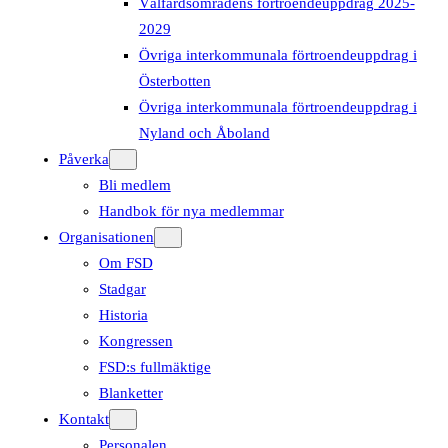
Välfärdsområdens förtroendeuppdrag 2025-
2029
Övriga interkommunala förtroendeuppdrag i
Österbotten
Övriga interkommunala förtroendeuppdrag i
Nyland och Åboland
Påverka
Bli medlem
Handbok för nya medlemmar
Organisationen
Om FSD
Stadgar
Historia
Kongressen
FSD:s fullmäktige
Blanketter
Kontakt
Personalen