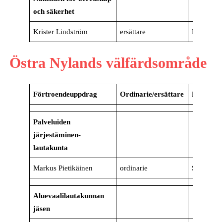
och säkerhet
Krister Lindström
ersättare
Raseborg
Östra Nylands välfärdsområde
Förtroendeuppdrag
Ordinarie/ersättare
Kommu
Palveluiden
järjestäminen‐
lautakunta
Markus Pietikäinen
ordinarie
Sibbo
Aluevaalilautakunnan
jäsen