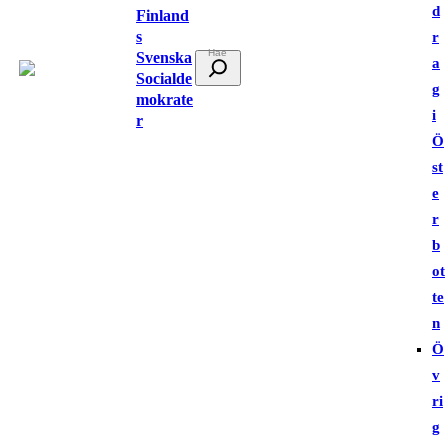
d
Finland
s
r
Svenska
S
a
Socialde
ö
g
mokrate
k
i
r
Ö
st
e
r
b
ot
te
n
Ö
v
ri
g