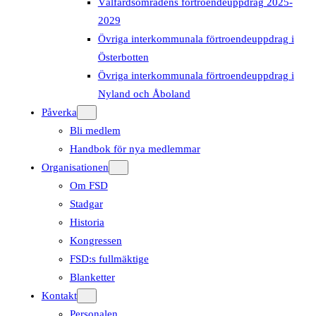
Välfärdsområdens förtroendeuppdrag 2025-
2029
Övriga interkommunala förtroendeuppdrag i
Österbotten
Övriga interkommunala förtroendeuppdrag i
Nyland och Åboland
Påverka
Bli medlem
Handbok för nya medlemmar
Organisationen
Om FSD
Stadgar
Historia
Kongressen
FSD:s fullmäktige
Blanketter
Kontakt
Personalen