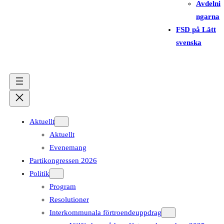
Avdelni
ngarna
FSD på Lätt
svenska
Aktuellt
Aktuellt
Evenemang
Partikongressen 2026
Politik
Program
Resolutioner
Interkommunala förtroendeuppdrag