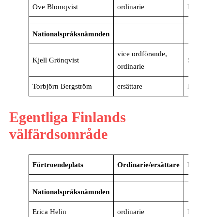
Ove Blomqvist
ordinarie
Borgå
Nationalspråksnämnden
vice ordförande,
Kjell Grönqvist
Sibbo
ordinarie
Torbjörn Bergström
ersättare
Pernå
Egentliga Finlands
välfärdsområde
Förtroendeplats
Ordinarie/ersättare
Kommu
Nationalspråksnämnden
Erica Helin
ordinarie
Nagu