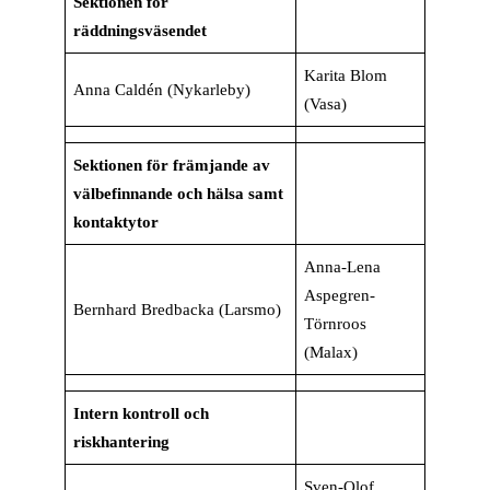
Sektionen för
räddningsväsendet
Karita Blom
Anna Caldén (Nykarleby)
(Vasa)
Sektionen för främjande av
välbefinnande och hälsa samt
kontaktytor
Anna-Lena
Aspegren-
Bernhard Bredbacka (Larsmo)
Törnroos
(Malax)
Intern kontroll och
riskhantering
Sven-Olof