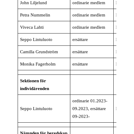
John Liljelund
ordinarie medlem
Esbo
Petra Nummelin
ordinarie medlem
Raseborg
Viveca Lahti
ordinarie medlem
Kyrkslätt
Seppo Lintuluoto
ersättare
Raseborg
Camilla Grundström
ersättare
Raseborg
Monika Fagerholm
ersättare
Raseborg
Sektionen för
individärenden
ordinarie 01.2023-
Seppo Lintuluoto
09.2023, ersättare
Raseborg
09-2023-
Nämnden för beredskap