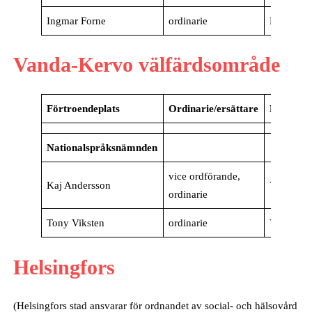
Ingmar Forne
ordinarie
Kimito
Vanda-Kervo välfärdsområde
Förtroendeplats
Ordinarie/ersättare
Kommu
Nationalspråksnämnden
vice ordförande,
Kaj Andersson
Vanda
ordinarie
Tony Viksten
ordinarie
Vanda
Helsingfors
(Helsingfors stad ansvarar för ordnandet av social- och hälsovård