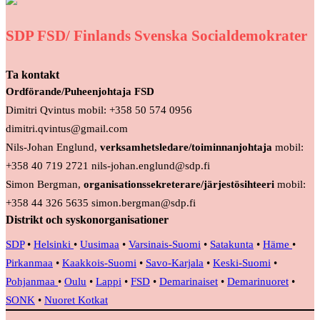
SDP FSD/ Finlands Svenska Socialdemokrater
Ta kontakt
Ordförande/Puheenjohtaja FSD
Dimitri Qvintus mobil: +358 50 574 0956
dimitri.qvintus@gmail.com
Nils-Johan Englund,
verksamhetsledare/toiminnanjohtaja
mobil:
+358 40 719 2721 nils-johan.englund@sdp.fi
Simon Bergman,
organisationssekreterare/järjestösihteeri
mobil:
+358 44 326 5635 simon.bergman@sdp.fi
Distrikt och syskonorganisationer
SDP
•
Helsinki
•
Uusimaa
•
Varsinais-Suomi
•
Satakunta
•
Häme
•
Pirkanmaa
•
Kaakkois-Suomi
•
Savo-Karjala
•
Keski-Suomi
•
Pohjanmaa
•
Oulu
•
Lappi
•
FSD
•
Demarinaiset
•
Demarinuoret
•
SONK
•
Nuoret Kotkat