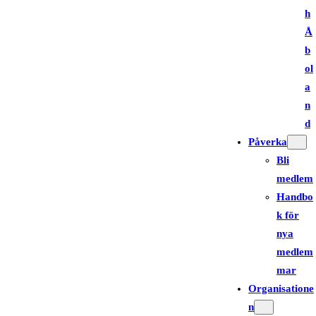
h
Å
b
ol
a
n
d
Påverka
Bli
medlem
Handbo
k för
nya
medlem
mar
Organisatione
n