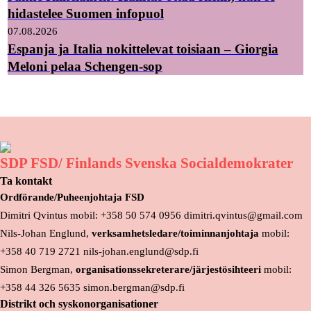
hidastelee Suomen infopuol
07.08.2026
Espanja ja Italia nokittelevat toisiaan – Giorgia
Meloni pelaa Schengen-sop
SDP FSD/ Finlands Svenska Socialdemokrater
Ta kontakt
Ordförande/Puheenjohtaja FSD
Dimitri Qvintus mobil: +358 50 574 0956 dimitri.qvintus@gmail.com
Nils-Johan Englund,
verksamhetsledare/toiminnanjohtaja
mobil:
+358 40 719 2721 nils-johan.englund@sdp.fi
Simon Bergman,
organisationssekreterare/järjestösihteeri
mobil:
+358 44 326 5635 simon.bergman@sdp.fi
Distrikt och syskonorganisationer