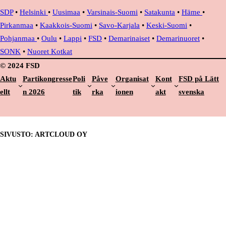
SDP
•
Helsinki
•
Uusimaa
•
Varsinais-Suomi
•
Satakunta
•
Häme
•
Pirkanmaa
•
Kaakkois-Suomi
•
Savo-Karjala
•
Keski-Suomi
•
Pohjanmaa
•
Oulu
•
Lappi
•
FSD
•
Demarinaiset
•
Demarinuoret
•
SONK
•
Nuoret Kotkat
© 2024 FSD
Aktu
Partikongresse
Poli
Påve
Organisat
Kont
FSD på Lätt
ellt
n 2026
tik
rka
ionen
akt
svenska
SIVUSTO: ARTCLOUD OY