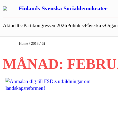
Hoppa
Finlands Svenska Socialdemokrater
till
innehåll
Aktuellt
Partikongressen 2026
Politik
Påverka
Organ
Home
2018
02
MÅNAD:
FEBRUA