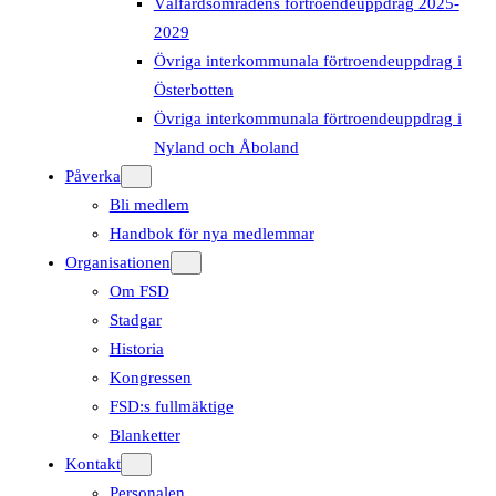
Välfärdsområdens förtroendeuppdrag 2025-
2029
Övriga interkommunala förtroendeuppdrag i
Österbotten
Övriga interkommunala förtroendeuppdrag i
Nyland och Åboland
Påverka
Bli medlem
Handbok för nya medlemmar
Organisationen
Om FSD
Stadgar
Historia
Kongressen
FSD:s fullmäktige
Blanketter
Kontakt
Personalen