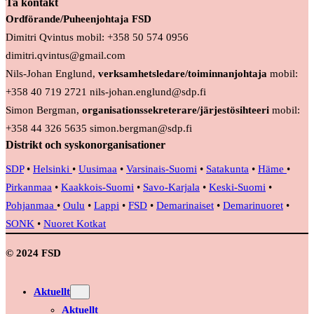
Ta kontakt
Ordförande/Puheenjohtaja FSD
Dimitri Qvintus mobil: +358 50 574 0956
dimitri.qvintus@gmail.com
Nils-Johan Englund,
verksamhetsledare/toiminnanjohtaja
mobil:
+358 40 719 2721 nils-johan.englund@sdp.fi
Simon Bergman,
organisationssekreterare/järjestösihteeri
mobil:
+358 44 326 5635 simon.bergman@sdp.fi
Distrikt och syskonorganisationer
SDP
•
Helsinki
•
Uusimaa
•
Varsinais-Suomi
•
Satakunta
•
Häme
•
Pirkanmaa
•
Kaakkois-Suomi
•
Savo-Karjala
•
Keski-Suomi
•
Pohjanmaa
•
Oulu
•
Lappi
•
FSD
•
Demarinaiset
•
Demarinuoret
•
SONK
•
Nuoret Kotkat
© 2024 FSD
Aktuellt
Aktuellt