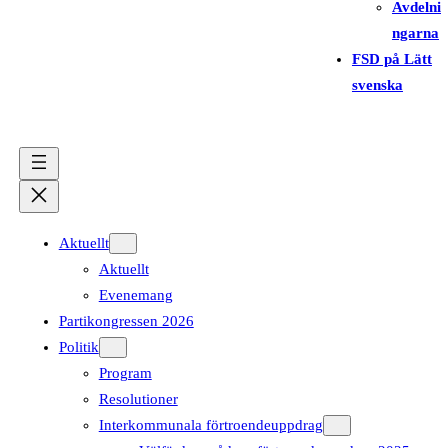
Avdelni
ngarna
FSD på Lätt
svenska
Aktuellt
Aktuellt
Evenemang
Partikongressen 2026
Politik
Program
Resolutioner
Interkommunala förtroendeuppdrag