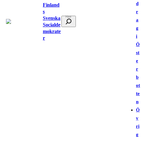
d
Finland
s
r
Svenska
S
a
Socialde
ö
g
mokrate
k
i
r
Ö
st
e
r
b
ot
te
n
Ö
v
ri
g