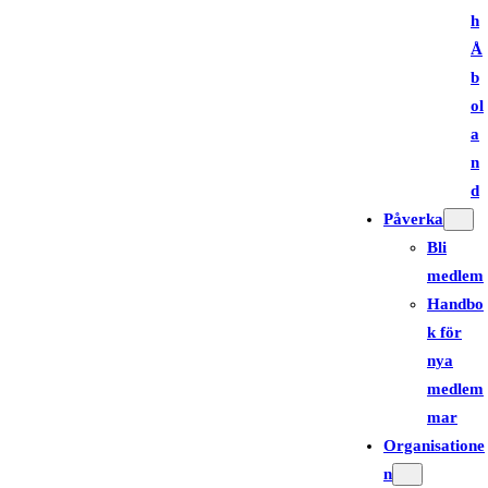
h
Å
b
ol
a
n
d
Påverka
Bli
medlem
Handbo
k för
nya
medlem
mar
Organisatione
n