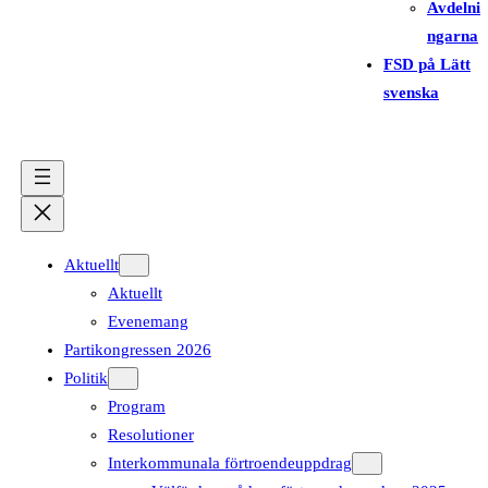
Avdelni
ngarna
FSD på Lätt
svenska
Aktuellt
Aktuellt
Evenemang
Partikongressen 2026
Politik
Program
Resolutioner
Interkommunala förtroendeuppdrag