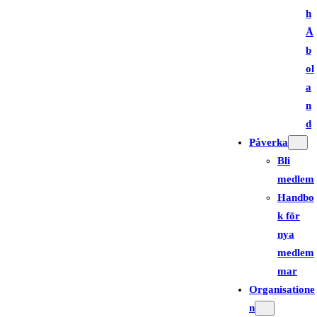
h
Å
b
ol
a
n
d
Påverka
Bli
medlem
Handbo
k för
nya
medlem
mar
Organisatione
n