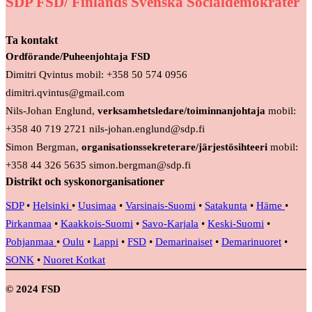
SDP FSD/ Finlands Svenska Socialdemokrater
Ta kontakt
Ordförande/Puheenjohtaja FSD
Dimitri Qvintus mobil: +358 50 574 0956
dimitri.qvintus@gmail.com
Nils-Johan Englund,
verksamhetsledare/toiminnanjohtaja
mobil:
+358 40 719 2721 nils-johan.englund@sdp.fi
Simon Bergman,
organisationssekreterare/järjestösihteeri
mobil:
+358 44 326 5635 simon.bergman@sdp.fi
Distrikt och syskonorganisationer
SDP
•
Helsinki
•
Uusimaa
•
Varsinais-Suomi
•
Satakunta
•
Häme
•
Pirkanmaa
•
Kaakkois-Suomi
•
Savo-Karjala
•
Keski-Suomi
•
Pohjanmaa
•
Oulu
•
Lappi
•
FSD
•
Demarinaiset
•
Demarinuoret
•
SONK
•
Nuoret Kotkat
© 2024 FSD