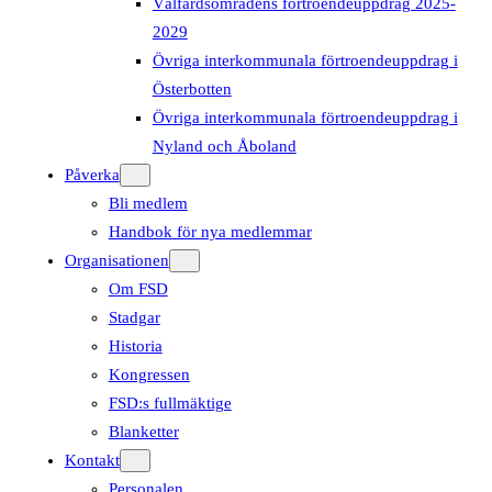
Välfärdsområdens förtroendeuppdrag 2025-
2029
Övriga interkommunala förtroendeuppdrag i
Österbotten
Övriga interkommunala förtroendeuppdrag i
Nyland och Åboland
Påverka
Bli medlem
Handbok för nya medlemmar
Organisationen
Om FSD
Stadgar
Historia
Kongressen
FSD:s fullmäktige
Blanketter
Kontakt
Personalen