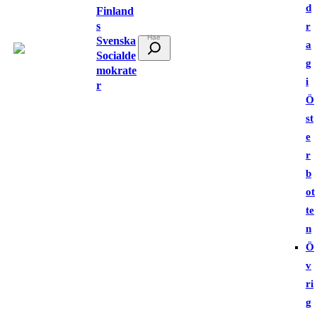
d
Finland
s
r
Svenska
S
a
Socialde
ö
g
mokrate
k
i
r
Ö
st
e
r
b
ot
te
n
Ö
v
ri
g