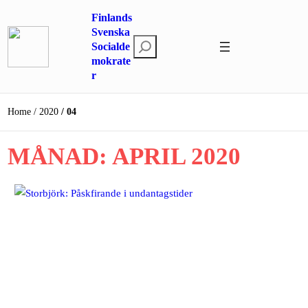
Hoppa
Finlands
till
Svenska
S
innehåll
Socialde
mokrate
ö
r
k
Home
2020
04
MÅNAD:
APRIL 2020