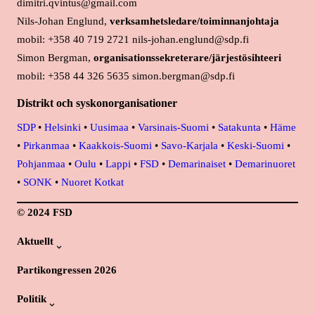
dimitri.qvintus@gmail.com
Nils-Johan Englund,
verksamhetsledare/toiminnanjohtaja
mobil: +358 40 719 2721 nils-johan.englund@sdp.fi
Simon Bergman,
organisationssekreterare/järjestösihteeri
mobil: +358 44 326 5635 simon.bergman@sdp.fi
Distrikt och syskonorganisationer
SDP
•
Helsinki
•
Uusimaa
•
Varsinais-Suomi
•
Satakunta
•
Häme
•
Pirkanmaa
•
Kaakkois-Suomi
•
Savo-Karjala
•
Keski-Suomi
•
Pohjanmaa
•
Oulu
•
Lappi
•
FSD
•
Demarinaiset
•
Demarinuoret
•
SONK
•
Nuoret Kotkat
© 2024 FSD
Aktuellt
Partikongressen 2026
Politik