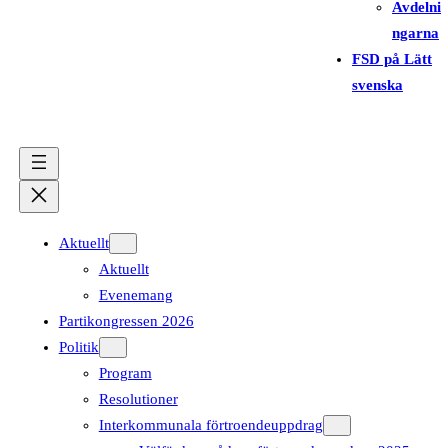
Avdelni
ngarna
FSD på Lätt
svenska
Aktuellt
Aktuellt
Evenemang
Partikongressen 2026
Politik
Program
Resolutioner
Interkommunala förtroendeuppdrag