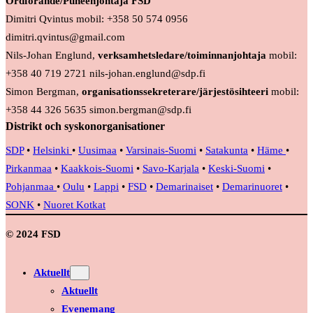
Ordförande/Puheenjohtaja FSD
Dimitri Qvintus mobil: +358 50 574 0956
dimitri.qvintus@gmail.com
Nils-Johan Englund,
verksamhetsledare/toiminnanjohtaja
mobil:
+358 40 719 2721 nils-johan.englund@sdp.fi
Simon Bergman,
organisationssekreterare/järjestösihteeri
mobil:
+358 44 326 5635 simon.bergman@sdp.fi
Distrikt och syskonorganisationer
SDP
•
Helsinki
•
Uusimaa
•
Varsinais-Suomi
•
Satakunta
•
Häme
•
Pirkanmaa
•
Kaakkois-Suomi
•
Savo-Karjala
•
Keski-Suomi
•
Pohjanmaa
•
Oulu
•
Lappi
•
FSD
•
Demarinaiset
•
Demarinuoret
•
SONK
•
Nuoret Kotkat
© 2024 FSD
Aktuellt
Aktuellt
Evenemang