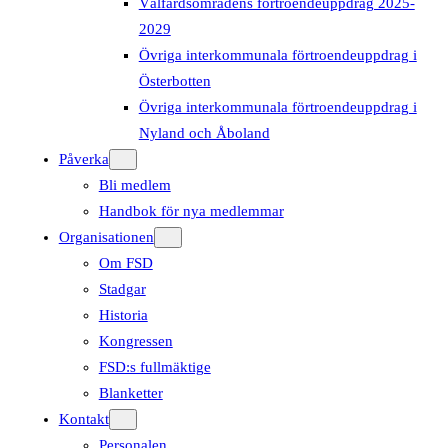
Välfärdsområdens förtroendeuppdrag 2025-
2029
Övriga interkommunala förtroendeuppdrag i
Österbotten
Övriga interkommunala förtroendeuppdrag i
Nyland och Åboland
Påverka
Bli medlem
Handbok för nya medlemmar
Organisationen
Om FSD
Stadgar
Historia
Kongressen
FSD:s fullmäktige
Blanketter
Kontakt
Personalen