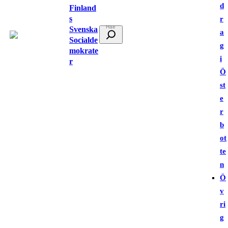
d
Finland
s
r
Svenska
S
a
Socialde
ö
g
mokrate
k
i
r
Ö
st
e
r
b
ot
te
n
Ö
v
ri
g