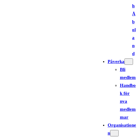
h
Å
b
ol
a
n
d
Påverka
Bli
medlem
Handbo
k för
nya
medlem
mar
Organisatione
n