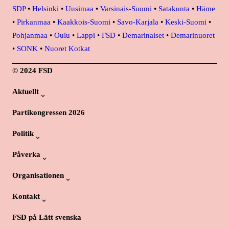
SDP
•
Helsinki
•
Uusimaa
•
Varsinais-Suomi
•
Satakunta
•
Häme
•
Pirkanmaa
•
Kaakkois-Suomi
•
Savo-Karjala
•
Keski-Suomi
•
Pohjanmaa
•
Oulu
•
Lappi
•
FSD
•
Demarinaiset
•
Demarinuoret
•
SONK
•
Nuoret Kotkat
© 2024 FSD
Aktuellt
Partikongressen 2026
Politik
Påverka
Organisationen
Kontakt
FSD på Lätt svenska