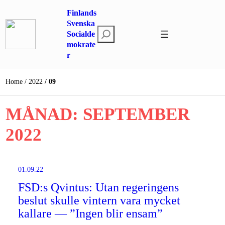
Hoppa
Finlands
till
Svenska
S
innehåll
Socialde
mokrate
ö
r
k
Home
2022
09
MÅNAD:
SEPTEMBER
2022
01.09.22
FSD:s Qvintus: Utan regeringens
beslut skulle vintern vara mycket
kallare — ”Ingen blir ensam”