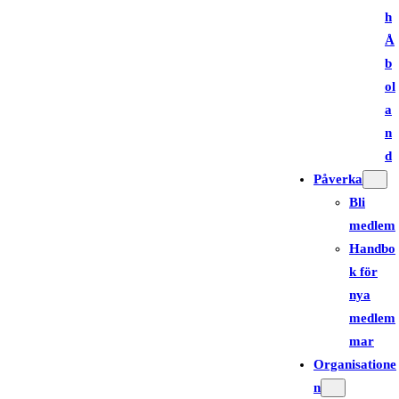
h
Å
b
ol
a
n
d
Påverka
Bli
medlem
Handbo
k för
nya
medlem
mar
Organisatione
n