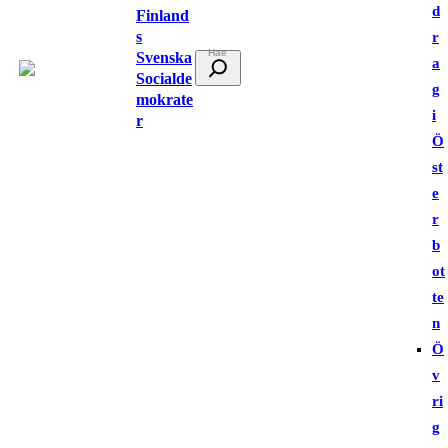
d
Finland
s
r
Svenska
S
a
Socialde
ö
g
mokrate
k
i
r
Ö
st
e
r
b
ot
te
n
Ö
v
ri
g