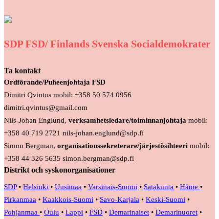
SDP FSD/ Finlands Svenska Socialdemokrater
Ta kontakt
Ordförande/Puheenjohtaja FSD
Dimitri Qvintus mobil: +358 50 574 0956
dimitri.qvintus@gmail.com
Nils-Johan Englund,
verksamhetsledare/toiminnanjohtaja
mobil:
+358 40 719 2721 nils-johan.englund@sdp.fi
Simon Bergman,
organisationssekreterare/järjestösihteeri
mobil:
+358 44 326 5635 simon.bergman@sdp.fi
Distrikt och syskonorganisationer
SDP
•
Helsinki
•
Uusimaa
•
Varsinais-Suomi
•
Satakunta
•
Häme
•
Pirkanmaa
•
Kaakkois-Suomi
•
Savo-Karjala
•
Keski-Suomi
•
Pohjanmaa
•
Oulu
•
Lappi
•
FSD
•
Demarinaiset
•
Demarinuoret
•