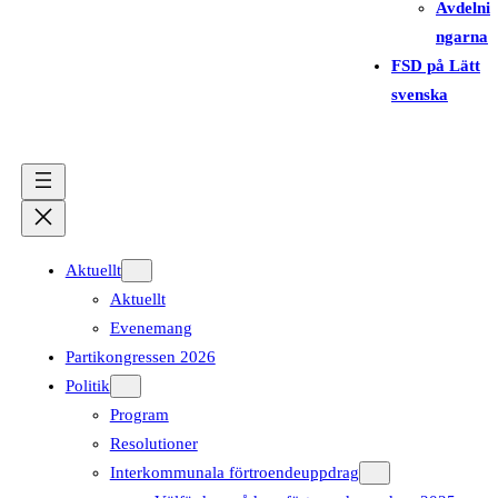
Avdelni
ngarna
FSD på Lätt
svenska
Aktuellt
Aktuellt
Evenemang
Partikongressen 2026
Politik
Program
Resolutioner
Interkommunala förtroendeuppdrag