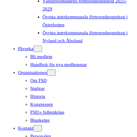
Välfärdsområdens förtroendeuppdrag 2025-
2029
Övriga interkommunala förtroendeuppdrag i
Österbotten
Övriga interkommunala förtroendeuppdrag i
Nyland och Åboland
Påverka
Bli medlem
Handbok för nya medlemmar
Organisationen
Om FSD
Stadgar
Historia
Kongressen
FSD:s fullmäktige
Blanketter
Kontakt
Personalen