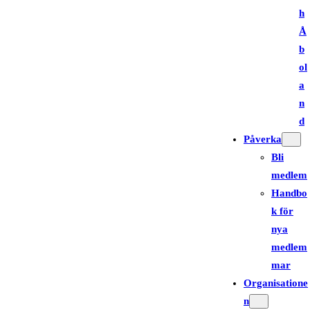
h
Å
b
ol
a
n
d
Påverka
Bli
medlem
Handbo
k för
nya
medlem
mar
Organisatione
n