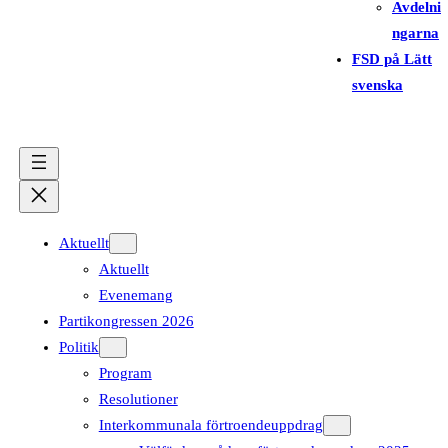
Avdelni
ngarna
FSD på Lätt
svenska
Aktuellt
Aktuellt
Evenemang
Partikongressen 2026
Politik
Program
Resolutioner
Interkommunala förtroendeuppdrag