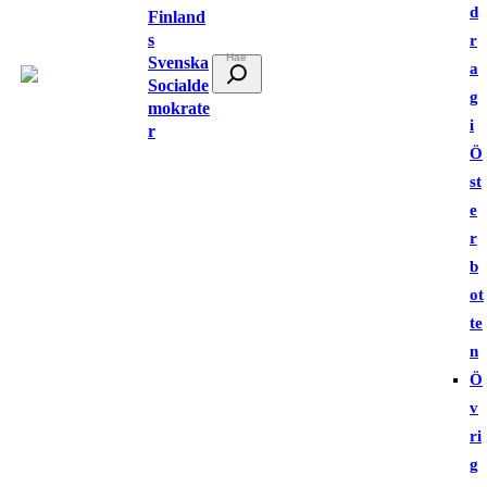
d
Finland
s
r
Svenska
S
a
Socialde
ö
g
mokrate
k
i
r
Ö
st
e
r
b
ot
te
n
Ö
v
ri
g