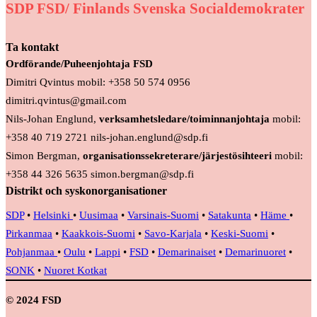
SDP FSD/ Finlands Svenska Socialdemokrater
Ta kontakt
Ordförande/Puheenjohtaja FSD
Dimitri Qvintus mobil: +358 50 574 0956
dimitri.qvintus@gmail.com
Nils-Johan Englund,
verksamhetsledare/toiminnanjohtaja
mobil:
+358 40 719 2721 nils-johan.englund@sdp.fi
Simon Bergman,
organisationssekreterare/järjestösihteeri
mobil:
+358 44 326 5635 simon.bergman@sdp.fi
Distrikt och syskonorganisationer
SDP
•
Helsinki
•
Uusimaa
•
Varsinais-Suomi
•
Satakunta
•
Häme
•
Pirkanmaa
•
Kaakkois-Suomi
•
Savo-Karjala
•
Keski-Suomi
•
Pohjanmaa
•
Oulu
•
Lappi
•
FSD
•
Demarinaiset
•
Demarinuoret
•
SONK
•
Nuoret Kotkat
© 2024 FSD