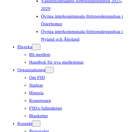
Välfärdsområdens förtroendeuppdrag 2025-
2029
Övriga interkommunala förtroendeuppdrag i
Österbotten
Övriga interkommunala förtroendeuppdrag i
Nyland och Åboland
Påverka
Bli medlem
Handbok för nya medlemmar
Organisationen
Om FSD
Stadgar
Historia
Kongressen
FSD:s fullmäktige
Blanketter
Kontakt
Personalen