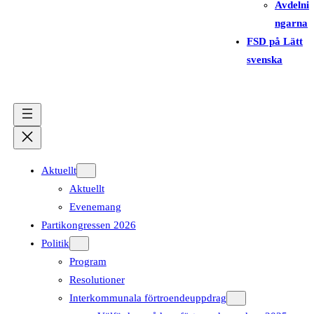
Avdelni
ngarna
FSD på Lätt
svenska
Aktuellt
Aktuellt
Evenemang
Partikongressen 2026
Politik
Program
Resolutioner
Interkommunala förtroendeuppdrag