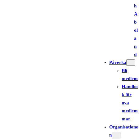
h
Å
b
ol
a
n
d
Påverka
Bli
medlem
Handbo
k för
nya
medlem
mar
Organisatione
n