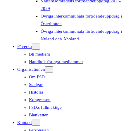
Välfärdsområdens förtroendeuppdrag 2025-
2029
Övriga interkommunala förtroendeuppdrag i
Österbotten
Övriga interkommunala förtroendeuppdrag i
Nyland och Åboland
Påverka
Bli medlem
Handbok för nya medlemmar
Organisationen
Om FSD
Stadgar
Historia
Kongressen
FSD:s fullmäktige
Blanketter
Kontakt
Personalen