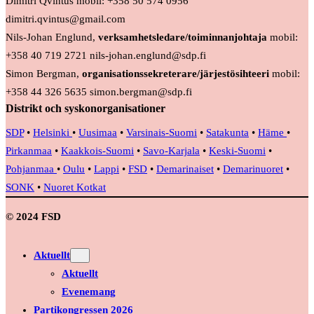
Dimitri Qvintus mobil: +358 50 574 0956
dimitri.qvintus@gmail.com
Nils-Johan Englund,
verksamhetsledare/toiminnanjohtaja
mobil:
+358 40 719 2721 nils-johan.englund@sdp.fi
Simon Bergman,
organisationssekreterare/järjestösihteeri
mobil:
+358 44 326 5635 simon.bergman@sdp.fi
Distrikt och syskonorganisationer
SDP
•
Helsinki
•
Uusimaa
•
Varsinais-Suomi
•
Satakunta
•
Häme
•
Pirkanmaa
•
Kaakkois-Suomi
•
Savo-Karjala
•
Keski-Suomi
•
Pohjanmaa
•
Oulu
•
Lappi
•
FSD
•
Demarinaiset
•
Demarinuoret
•
SONK
•
Nuoret Kotkat
© 2024 FSD
Aktuellt
Aktuellt
Evenemang
Partikongressen 2026