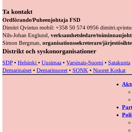
Ta kontakt
Ordförande/Puheenjohtaja FSD
Dimitri Qvintus mobil: +358 50 574 0956 dimitri.qvin
Nils-Johan Englund,
verksamhetsledare/toiminnanjoht
Simon Bergman,
organisationssekreterare/järjestösihte
Distrikt och syskonorganisationer
SDP
•
Helsinki
•
Uusimaa
•
Varsinais-Suomi
•
Satakunta
Demarinaiset
•
Demarinuoret
•
SONK
•
Nuoret Kotkat
Aktu
Par
Poli