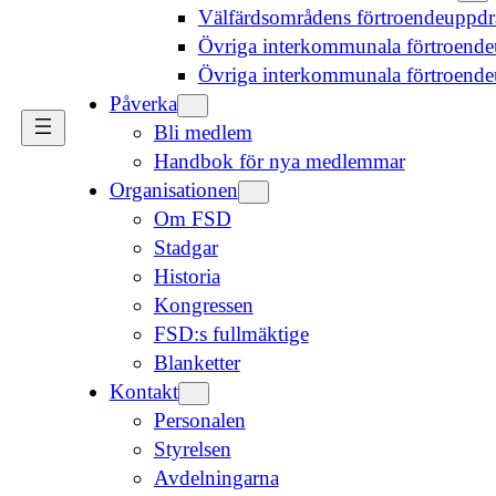
Välfärdsområdens förtroendeuppd
Övriga interkommunala förtroende
Övriga interkommunala förtroend
Påverka
Bli medlem
Handbok för nya medlemmar
Organisationen
Om FSD
Stadgar
Historia
Kongressen
FSD:s fullmäktige
Blanketter
Kontakt
Personalen
Styrelsen
Avdelningarna