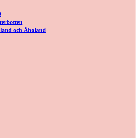
9
terbotten
yland och Åboland