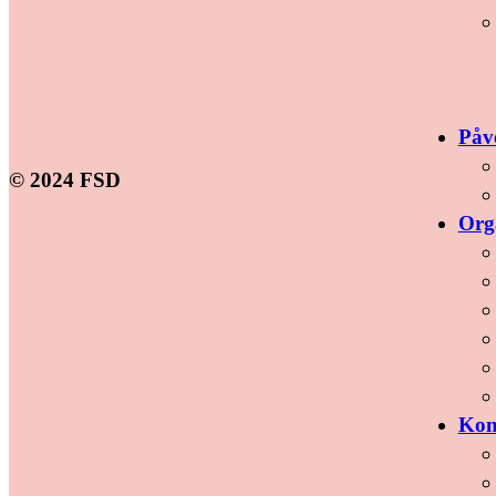
Påv
© 2024 FSD
Org
Kon