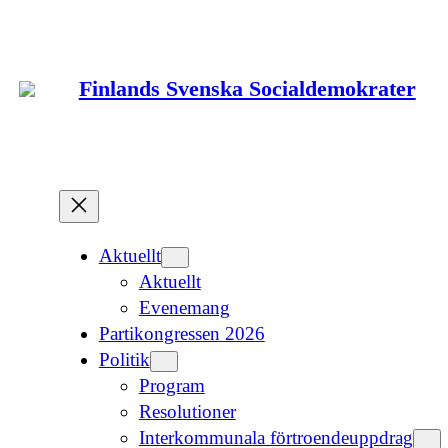
Hoppa
till
innehåll
Finlands Svenska Socialdemokrater
Aktuellt
Aktuellt
Evenemang
Partikongressen 2026
Politik
Program
Resolutioner
Interkommunala förtroendeuppdrag