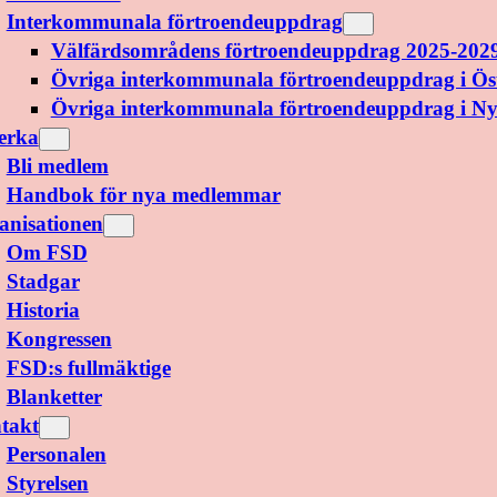
Interkommunala förtroendeuppdrag
Välfärdsområdens förtroendeuppdrag 2025-202
Övriga interkommunala förtroendeuppdrag i Ös
Övriga interkommunala förtroendeuppdrag i N
erka
Bli medlem
Handbok för nya medlemmar
anisationen
Om FSD
Stadgar
Historia
Kongressen
FSD:s fullmäktige
Blanketter
takt
Personalen
Styrelsen