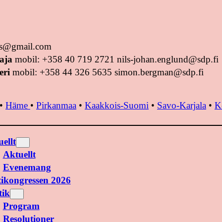
tus@gmail.com
aja
mobil: +358 40 719 2721 nils-johan.englund@sdp.fi
eri
mobil: +358 44 326 5635 simon.bergman@sdp.fi
•
Häme
•
Pirkanmaa
•
Kaakkois-Suomi
•
Savo-Karjala
•
K
ellt
Aktuellt
Evenemang
tikongressen 2026
tik
Program
Resolutioner