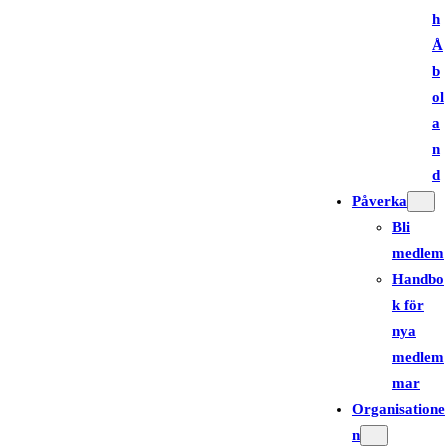
h
Å
b
ol
a
n
d
Påverka
Bli
medlem
Handbo
k för
nya
medlem
mar
Organisatione
n