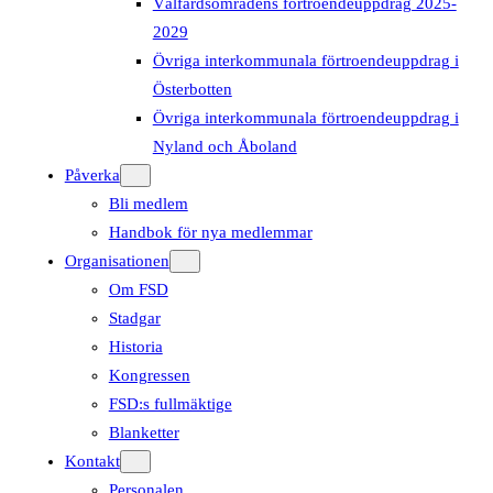
Välfärdsområdens förtroendeuppdrag 2025-
2029
Övriga interkommunala förtroendeuppdrag i
Österbotten
Övriga interkommunala förtroendeuppdrag i
Nyland och Åboland
Påverka
Bli medlem
Handbok för nya medlemmar
Organisationen
Om FSD
Stadgar
Historia
Kongressen
FSD:s fullmäktige
Blanketter
Kontakt
Personalen