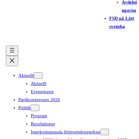
Avdelni
ngarna
FSD på Lätt
svenska
Aktuellt
Aktuellt
Evenemang
Partikongressen 2026
Politik
Program
Resolutioner
Interkommunala förtroendeuppdrag