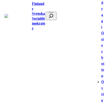
d
Finland
s
r
Svenska
S
a
Socialde
ö
g
mokrate
k
i
r
Ö
st
e
r
b
ot
te
n
Ö
v
ri
g