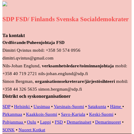
SDP FSD/ Finlands Svenska Socialdemokrater
Ta kontakt
Ordförande/Puheenjohtaja FSD
Dimitri Qvintus mobil: +358 50 574 0956
dimitri.qvintus@gmail.com
Nils-Johan Englund,
verksamhetsledare/toiminnanjohtaja
mobil:
+358 40 719 2721 nils-johan.englund@sdp.fi
Simon Bergman,
organisationssekreterare/järjestösihteeri
mobil:
+358 44 326 5635 simon.bergman@sdp.fi
Distrikt och syskonorganisationer
SDP
•
Helsinki
•
Uusimaa
•
Varsinais-Suomi
•
Satakunta
•
Häme
•
Pirkanmaa
•
Kaakkois-Suomi
•
Savo-Karjala
•
Keski-Suomi
•
Pohjanmaa
•
Oulu
•
Lappi
•
FSD
•
Demarinaiset
•
Demarinuoret
•
SONK
•
Nuoret Kotkat