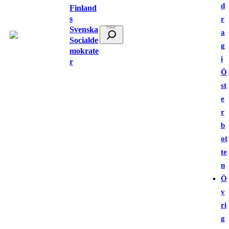
d
Finland
s
r
Svenska
S
a
Socialde
ö
g
mokrate
k
i
r
Ö
st
e
r
b
ot
te
n
Ö
v
ri
g