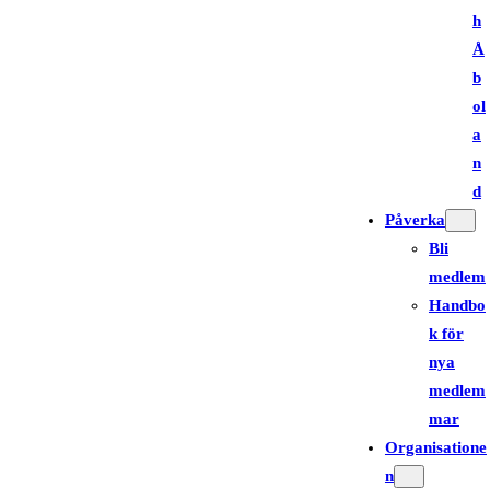
h
Å
b
ol
a
n
d
Påverka
Bli
medlem
Handbo
k för
nya
medlem
mar
Organisatione
n