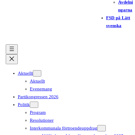
Avdelni
ngarna
FSD på Lätt
svenska
Aktuellt
Aktuellt
Evenemang
Partikongressen 2026
Politik
Program
Resolutioner
Interkommunala förtroendeuppdrag