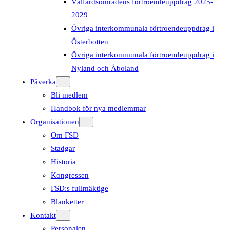
Välfärdsområdens förtroendeuppdrag 2025-
2029
Övriga interkommunala förtroendeuppdrag i
Österbotten
Övriga interkommunala förtroendeuppdrag i
Nyland och Åboland
Påverka
Bli medlem
Handbok för nya medlemmar
Organisationen
Om FSD
Stadgar
Historia
Kongressen
FSD:s fullmäktige
Blanketter
Kontakt
Personalen