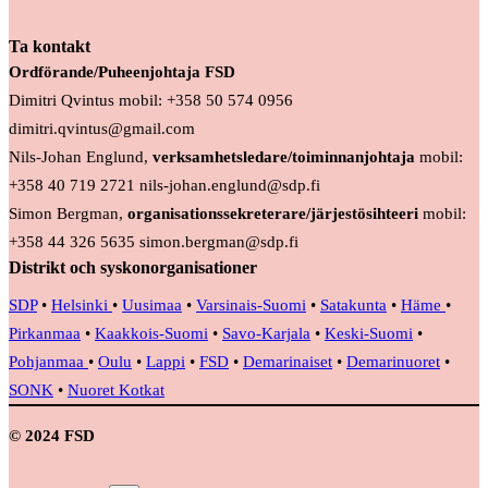
Ta kontakt
Ordförande/Puheenjohtaja FSD
Dimitri Qvintus mobil: +358 50 574 0956
dimitri.qvintus@gmail.com
Nils-Johan Englund,
verksamhetsledare/toiminnanjohtaja
mobil:
+358 40 719 2721 nils-johan.englund@sdp.fi
Simon Bergman,
organisationssekreterare/järjestösihteeri
mobil:
+358 44 326 5635 simon.bergman@sdp.fi
Distrikt och syskonorganisationer
SDP
•
Helsinki
•
Uusimaa
•
Varsinais-Suomi
•
Satakunta
•
Häme
•
Pirkanmaa
•
Kaakkois-Suomi
•
Savo-Karjala
•
Keski-Suomi
•
Pohjanmaa
•
Oulu
•
Lappi
•
FSD
•
Demarinaiset
•
Demarinuoret
•
SONK
•
Nuoret Kotkat
© 2024 FSD