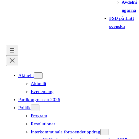
Avdelni
ngarna
FSD på Lätt
svenska
Aktuellt
Aktuellt
Evenemang
Partikongressen 2026
Politik
Program
Resolutioner
Interkommunala förtroendeuppdrag