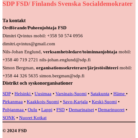
SDP FSD/ Finlands Svenska Socialdemokrater
Ta kontakt
Ordförande/Puheenjohtaja FSD
Dimitri Qvintus mobil: +358 50 574 0956
dimitri.qvintus@gmail.com
Nils-Johan Englund,
verksamhetsledare/toiminnanjohtaja
mobil:
+358 40 719 2721 nils-johan.englund@sdp.fi
Simon Bergman,
organisationssekreterare/järjestösihteeri
mobil:
+358 44 326 5635 simon.bergman@sdp.fi
Distrikt och syskonorganisationer
SDP
•
Helsinki
•
Uusimaa
•
Varsinais-Suomi
•
Satakunta
•
Häme
•
Pirkanmaa
•
Kaakkois-Suomi
•
Savo-Karjala
•
Keski-Suomi
•
Pohjanmaa
•
Oulu
•
Lappi
•
FSD
•
Demarinaiset
•
Demarinuoret
•
SONK
•
Nuoret Kotkat
© 2024 FSD