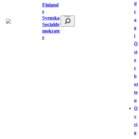
d
Finland
s
r
Svenska
S
a
Socialde
ö
g
mokrate
k
i
r
Ö
st
e
r
b
ot
te
n
Ö
v
ri
g