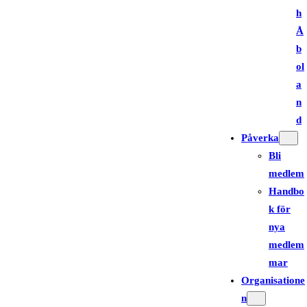
h
Å
b
ol
a
n
d
Påverka
Bli
medlem
Handbo
k för
nya
medlem
mar
Organisatione
n