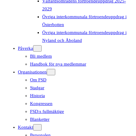
Välfärdsområdens förtroendeuppdrag 2025-
2029
Övriga interkommunala förtroendeuppdrag i
Österbotten
Övriga interkommunala förtroendeuppdrag i
Nyland och Åboland
Påverka
Bli medlem
Handbok för nya medlemmar
Organisationen
Om FSD
Stadgar
Historia
Kongressen
FSD:s fullmäktige
Blanketter
Kontakt
Personalen