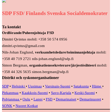
SDP FSD/ Finlands Svenska Socialdemokrater
Ta kontakt
Ordförande/Puheenjohtaja FSD
Dimitri Qvintus mobil: +358 50 574 0956
dimitri.qvintus@gmail.com
Nils-Johan Englund,
verksamhetsledare/toiminnanjohtaja
mobil:
+358 40 719 2721 nils-johan.englund@sdp.fi
Simon Bergman,
organisationssekreterare/järjestösihteeri
mobil:
+358 44 326 5635 simon.bergman@sdp.fi
Distrikt och syskonorganisationer
SDP
•
Helsinki
•
Uusimaa
•
Varsinais-Suomi
•
Satakunta
•
Häme
•
Pirkanmaa
•
Kaakkois-Suomi
•
Savo-Karjala
•
Keski-Suomi
•
Pohjanmaa
•
Oulu
•
Lappi
•
FSD
•
Demarinaiset
•
Demarinuoret
•
SONK
•
Nuoret Kotkat