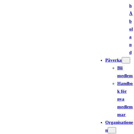
h
Å
b
ol
a
n
d
Påverka
Bli
medlem
Handbo
k för
nya
medlem
mar
Organisatione
n