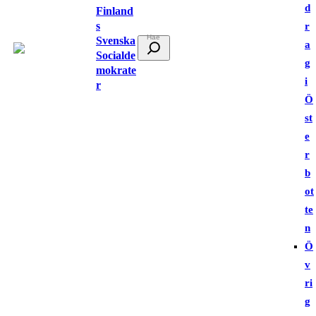
d
Finland
s
r
Svenska
S
a
Socialde
ö
g
mokrate
k
i
r
Ö
st
e
r
b
ot
te
n
Ö
v
ri
g