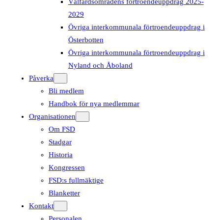
Välfärdsområdens förtroendeuppdrag 2025-
2029
Övriga interkommunala förtroendeuppdrag i
Österbotten
Övriga interkommunala förtroendeuppdrag i
Nyland och Åboland
Påverka
Bli medlem
Handbok för nya medlemmar
Organisationen
Om FSD
Stadgar
Historia
Kongressen
FSD:s fullmäktige
Blanketter
Kontakt
Personalen