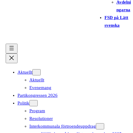
Avdelni
ngarna
FSD på Lätt
svenska
Aktuellt
Aktuellt
Evenemang
Partikongressen 2026
Politik
Program
Resolutioner
Interkommunala förtroendeuppdrag