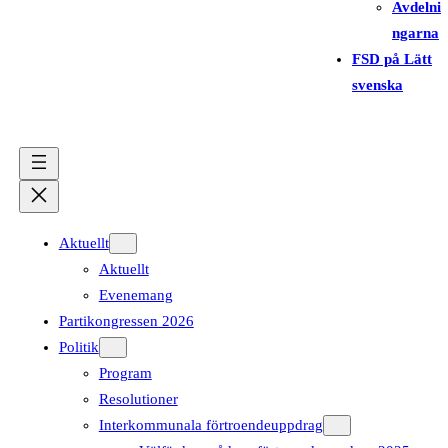
Avdelni
ngarna
FSD på Lätt
svenska
Aktuellt
Aktuellt
Evenemang
Partikongressen 2026
Politik
Program
Resolutioner
Interkommunala förtroendeuppdrag