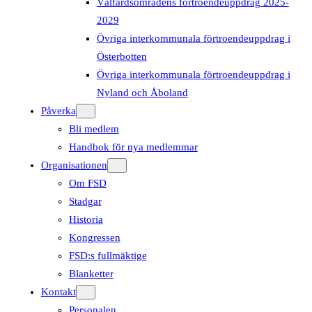
Välfärdsområdens förtroendeuppdrag 2025-
2029
Övriga interkommunala förtroendeuppdrag i
Österbotten
Övriga interkommunala förtroendeuppdrag i
Nyland och Åboland
Påverka
Bli medlem
Handbok för nya medlemmar
Organisationen
Om FSD
Stadgar
Historia
Kongressen
FSD:s fullmäktige
Blanketter
Kontakt
Personalen