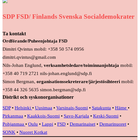
SDP FSD/ Finlands Svenska Socialdemokrater
Ta kontakt
Ordförande/Puheenjohtaja FSD
Dimitri Qvintus mobil: +358 50 574 0956
dimitri.qvintus@gmail.com
Nils-Johan Englund,
verksamhetsledare/toiminnanjohtaja
mobil:
+358 40 719 2721 nils-johan.englund@sdp.fi
Simon Bergman,
organisationssekreterare/järjestösihteeri
mobil:
+358 44 326 5635 simon.bergman@sdp.fi
Distrikt och syskonorganisationer
SDP
•
Helsinki
•
Uusimaa
•
Varsinais-Suomi
•
Satakunta
•
Häme
•
Pirkanmaa
•
Kaakkois-Suomi
•
Savo-Karjala
•
Keski-Suomi
•
Pohjanmaa
•
Oulu
•
Lappi
•
FSD
•
Demarinaiset
•
Demarinuoret
•
SONK
•
Nuoret Kotkat