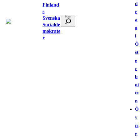
d
Finland
s
r
Svenska
S
a
Socialde
ö
g
mokrate
k
i
r
Ö
st
e
r
b
ot
te
n
Ö
v
ri
g