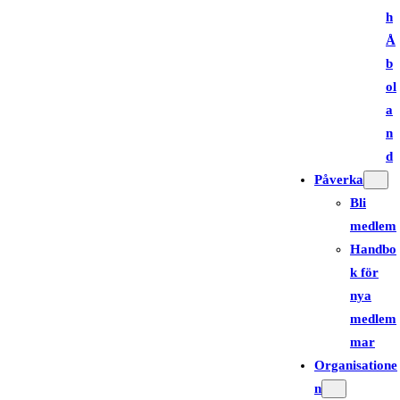
h
Å
b
ol
a
n
d
Påverka
Bli
medlem
Handbo
k för
nya
medlem
mar
Organisatione
n