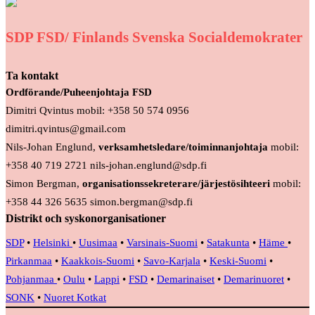
SDP FSD/ Finlands Svenska Socialdemokrater
Ta kontakt
Ordförande/Puheenjohtaja FSD
Dimitri Qvintus mobil: +358 50 574 0956
dimitri.qvintus@gmail.com
Nils-Johan Englund,
verksamhetsledare/toiminnanjohtaja
mobil:
+358 40 719 2721 nils-johan.englund@sdp.fi
Simon Bergman,
organisationssekreterare/järjestösihteeri
mobil:
+358 44 326 5635 simon.bergman@sdp.fi
Distrikt och syskonorganisationer
SDP
•
Helsinki
•
Uusimaa
•
Varsinais-Suomi
•
Satakunta
•
Häme
•
Pirkanmaa
•
Kaakkois-Suomi
•
Savo-Karjala
•
Keski-Suomi
•
Pohjanmaa
•
Oulu
•
Lappi
•
FSD
•
Demarinaiset
•
Demarinuoret
•
SONK
•
Nuoret Kotkat