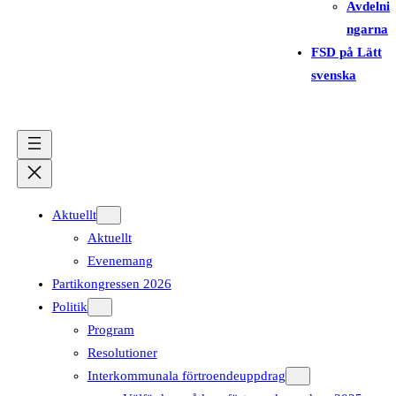
Avdelni
ngarna
FSD på Lätt
svenska
Aktuellt
Aktuellt
Evenemang
Partikongressen 2026
Politik
Program
Resolutioner
Interkommunala förtroendeuppdrag