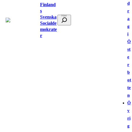
d
Finland
s
r
Svenska
S
a
Socialde
ö
g
mokrate
k
i
r
Ö
st
e
r
b
ot
te
n
Ö
v
ri
g