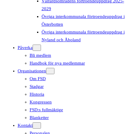
Välfärdsområdens förtroendeuppdrag 2025-
2029
Övriga interkommunala förtroendeuppdrag i
Österbotten
Övriga interkommunala förtroendeuppdrag i
Nyland och Åboland
Påverka
Bli medlem
Handbok för nya medlemmar
Organisationen
Om FSD
Stadgar
Historia
Kongressen
FSD:s fullmäktige
Blanketter
Kontakt
Personalen