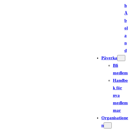
h
Å
b
ol
a
n
d
Påverka
Bli
medlem
Handbo
k för
nya
medlem
mar
Organisatione
n