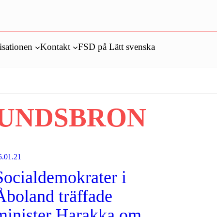
isationen
Kontakt
FSD på Lätt svenska
UNDSBRON
5.01.21
Socialdemokrater i
Åboland träffade
minister Harakka om