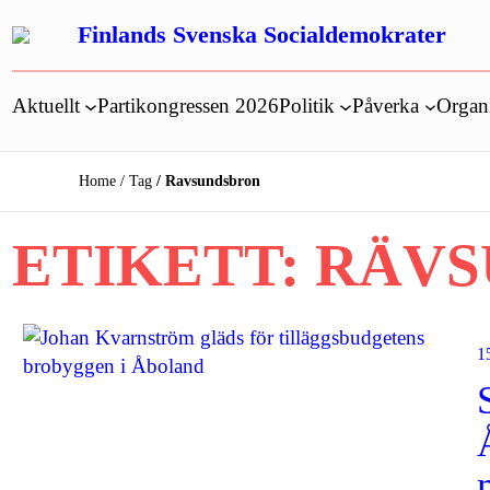
Hoppa
Finlands Svenska Socialdemokrater
till
innehåll
Aktuellt
Partikongressen 2026
Politik
Påverka
Organ
Home
Tag
Ravsundsbron
ETIKETT:
RÄVS
1