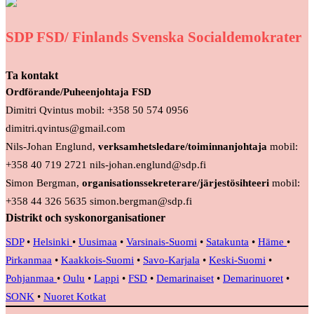
SDP FSD/ Finlands Svenska Socialdemokrater
Ta kontakt
Ordförande/Puheenjohtaja FSD
Dimitri Qvintus mobil: +358 50 574 0956
dimitri.qvintus@gmail.com
Nils-Johan Englund,
verksamhetsledare/toiminnanjohtaja
mobil:
+358 40 719 2721 nils-johan.englund@sdp.fi
Simon Bergman,
organisationssekreterare/järjestösihteeri
mobil:
+358 44 326 5635 simon.bergman@sdp.fi
Distrikt och syskonorganisationer
SDP
•
Helsinki
•
Uusimaa
•
Varsinais-Suomi
•
Satakunta
•
Häme
•
Pirkanmaa
•
Kaakkois-Suomi
•
Savo-Karjala
•
Keski-Suomi
•
Pohjanmaa
•
Oulu
•
Lappi
•
FSD
•
Demarinaiset
•
Demarinuoret
•
SONK
•
Nuoret Kotkat