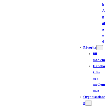
h
Å
b
ol
a
n
d
Påverka
Bli
medlem
Handbo
k för
nya
medlem
mar
Organisatione
n