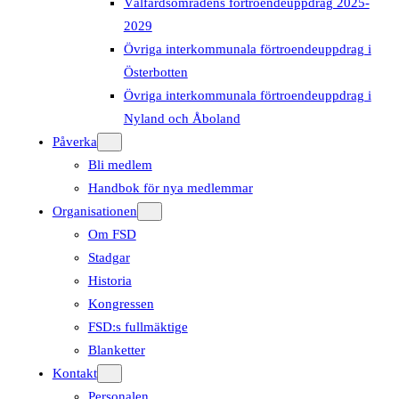
Välfärdsområdens förtroendeuppdrag 2025-
2029
Övriga interkommunala förtroendeuppdrag i
Österbotten
Övriga interkommunala förtroendeuppdrag i
Nyland och Åboland
Påverka
Bli medlem
Handbok för nya medlemmar
Organisationen
Om FSD
Stadgar
Historia
Kongressen
FSD:s fullmäktige
Blanketter
Kontakt
Personalen