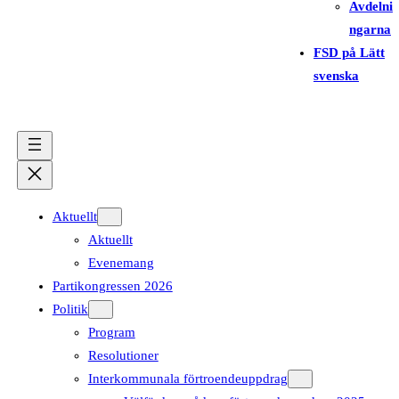
Avdelni
ngarna
FSD på Lätt
svenska
Aktuellt
Aktuellt
Evenemang
Partikongressen 2026
Politik
Program
Resolutioner
Interkommunala förtroendeuppdrag