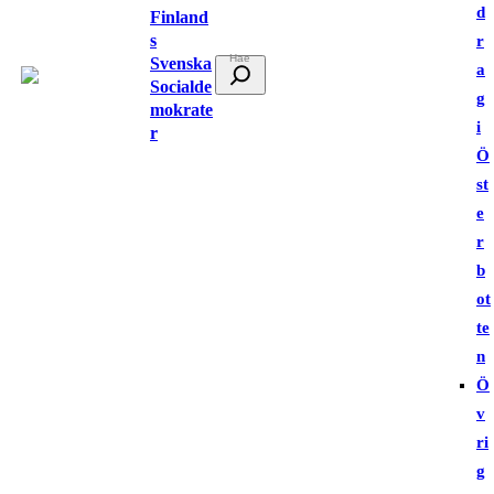
d
Finland
s
r
Svenska
S
a
Socialde
ö
g
mokrate
k
i
r
Ö
st
e
r
b
ot
te
n
Ö
v
ri
g