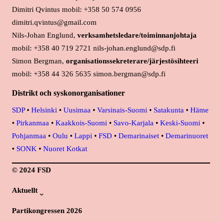
Dimitri Qvintus mobil: +358 50 574 0956
dimitri.qvintus@gmail.com
Nils-Johan Englund,
verksamhetsledare/toiminnanjohtaja
mobil: +358 40 719 2721 nils-johan.englund@sdp.fi
Simon Bergman,
organisationssekreterare/järjestösihteeri
mobil: +358 44 326 5635 simon.bergman@sdp.fi
Distrikt och syskonorganisationer
SDP
•
Helsinki
•
Uusimaa
•
Varsinais-Suomi
•
Satakunta
•
Häme
•
Pirkanmaa
•
Kaakkois-Suomi
•
Savo-Karjala
•
Keski-Suomi
•
Pohjanmaa
•
Oulu
•
Lappi
•
FSD
•
Demarinaiset
•
Demarinuoret
•
SONK
•
Nuoret Kotkat
© 2024 FSD
Aktuellt
Partikongressen 2026