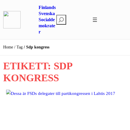
Hoppa
Finlands
till
Svenska
S
innehåll
Socialde
mokrate
ö
r
k
Home
Tag
Sdp kongress
ETIKETT:
SDP
KONGRESS