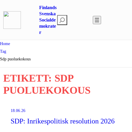
Hoppa
Finlands
till
Svenska
S
innehåll
Socialde
mokrate
ö
r
k
Home
Tag
Sdp puoluekokous
ETIKETT:
SDP
PUOLUEKOKOUS
18.06.26
SDP: Inrikespolitisk resolution 2026