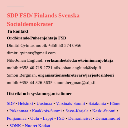
SDP FSD/ Finlands Svenska
Socialdemokrater
Ta kontakt
Ordförande/Puheenjohtaja FSD
Dimitri Qvintus mobil: +358 50 574 0956
dimitri.qvintus@gmail.com
Nils-Johan Englund,
verksamhetsledare/toiminnanjohtaja
mobil: +358 40 719 2721 nils-johan.englund@sdp.fi
Simon Bergman,
organisationssekreterare/järjestösihteeri
mobil: +358 44 326 5635 simon.bergman@sdp.fi
Distrikt och syskonorganisationer
SDP
•
Helsinki
•
Uusimaa
•
Varsinais-Suomi
•
Satakunta
•
Häme
•
Pirkanmaa
•
Kaakkois-Suomi
•
Savo-Karjala
•
Keski-Suomi
•
Pohjanmaa
•
Oulu
•
Lappi
•
FSD
•
Demarinaiset
•
Demarinuoret
•
SONK
•
Nuoret Kotkat