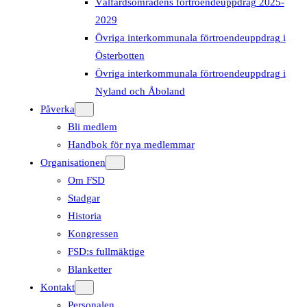
Välfärdsområdens förtroendeuppdrag 2025-
2029
Övriga interkommunala förtroendeuppdrag i
Österbotten
Övriga interkommunala förtroendeuppdrag i
Nyland och Åboland
Påverka
Bli medlem
Handbok för nya medlemmar
Organisationen
Om FSD
Stadgar
Historia
Kongressen
FSD:s fullmäktige
Blanketter
Kontakt
Personalen