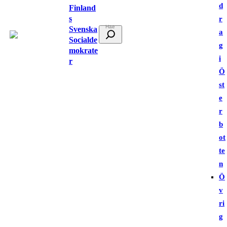
d
Finland
s
r
Svenska
S
a
Socialde
ö
g
mokrate
k
i
r
Ö
st
e
r
b
ot
te
n
Ö
v
ri
g