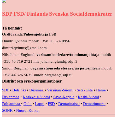
SDP FSD/ Finlands Svenska Socialdemokrater
Ta kontakt
Ordförande/Puheenjohtaja FSD
Dimitri Qvintus mobil: +358 50 574 0956
dimitri.qvintus@gmail.com
Nils-Johan Englund,
verksamhetsledare/toiminnanjohtaja
mobil:
+358 40 719 2721 nils-johan.englund@sdp.fi
Simon Bergman,
organisationssekreterare/järjestösihteeri
mobil:
+358 44 326 5635 simon.bergman@sdp.fi
Distrikt och syskonorganisationer
SDP
•
Helsinki
•
Uusimaa
•
Varsinais-Suomi
•
Satakunta
•
Häme
•
Pirkanmaa
•
Kaakkois-Suomi
•
Savo-Karjala
•
Keski-Suomi
•
Pohjanmaa
•
Oulu
•
Lappi
•
FSD
•
Demarinaiset
•
Demarinuoret
•
SONK
•
Nuoret Kotkat