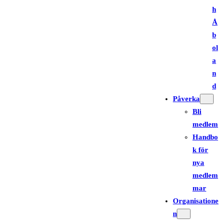
h
Å
b
ol
a
n
d
Påverka
Bli
medlem
Handbo
k för
nya
medlem
mar
Organisatione
n