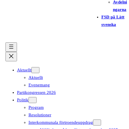
Avdelni
ngarna
FSD på Lätt
svenska
Aktuellt
Aktuellt
Evenemang
Partikongressen 2026
Politik
Program
Resolutioner
Interkommunala förtroendeuppdrag