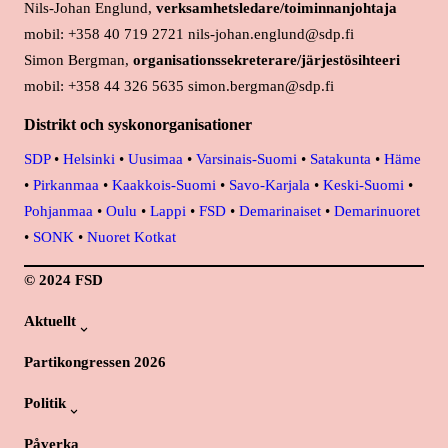
Nils-Johan Englund,
verksamhetsledare/toiminnanjohtaja
mobil: +358 40 719 2721 nils-johan.englund@sdp.fi
Simon Bergman,
organisationssekreterare/järjestösihteeri
mobil: +358 44 326 5635 simon.bergman@sdp.fi
Distrikt och syskonorganisationer
SDP
•
Helsinki
•
Uusimaa
•
Varsinais-Suomi
•
Satakunta
•
Häme
•
Pirkanmaa
•
Kaakkois-Suomi
•
Savo-Karjala
•
Keski-Suomi
•
Pohjanmaa
•
Oulu
•
Lappi
•
FSD
•
Demarinaiset
•
Demarinuoret
•
SONK
•
Nuoret Kotkat
© 2024 FSD
Aktuellt
Partikongressen 2026
Politik
Påverka