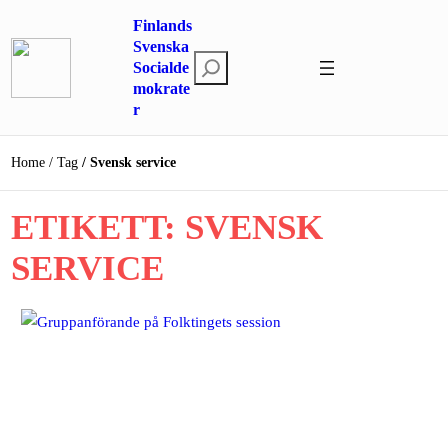
Hoppa
Finlands
till
Svenska
S
innehåll
Socialde
mokrate
ö
r
k
Home
Tag
Svensk service
ETIKETT:
SVENSK
SERVICE