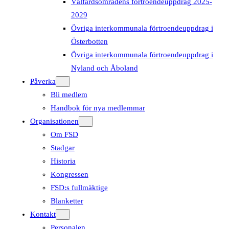
Välfärdsområdens förtroendeuppdrag 2025-
2029
Övriga interkommunala förtroendeuppdrag i
Österbotten
Övriga interkommunala förtroendeuppdrag i
Nyland och Åboland
Påverka
Bli medlem
Handbok för nya medlemmar
Organisationen
Om FSD
Stadgar
Historia
Kongressen
FSD:s fullmäktige
Blanketter
Kontakt
Personalen