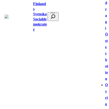
d
Finland
s
r
Svenska
S
a
Socialde
ö
g
mokrate
k
i
r
Ö
st
e
r
b
ot
te
n
Ö
v
ri
g