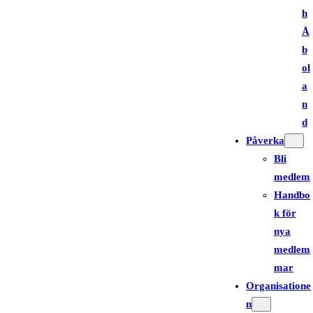
h
Å
b
ol
a
n
d
Påverka
Bli
medlem
Handbo
k för
nya
medlem
mar
Organisatione
n