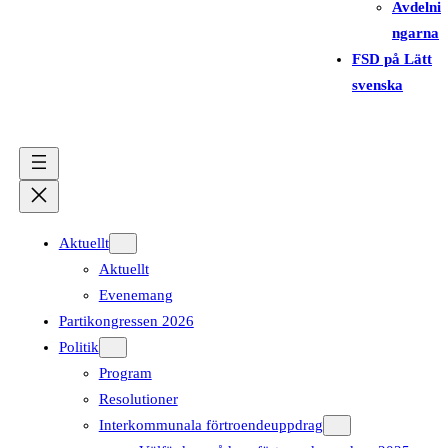
Avdelni
ngarna
FSD på Lätt
svenska
Aktuellt
Aktuellt
Evenemang
Partikongressen 2026
Politik
Program
Resolutioner
Interkommunala förtroendeuppdrag