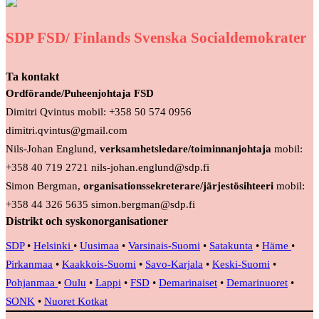
SDP FSD/ Finlands Svenska Socialdemokrater
Ta kontakt
Ordförande/Puheenjohtaja FSD
Dimitri Qvintus mobil: +358 50 574 0956
dimitri.qvintus@gmail.com
Nils-Johan Englund,
verksamhetsledare/toiminnanjohtaja
mobil:
+358 40 719 2721 nils-johan.englund@sdp.fi
Simon Bergman,
organisationssekreterare/järjestösihteeri
mobil:
+358 44 326 5635 simon.bergman@sdp.fi
Distrikt och syskonorganisationer
SDP
•
Helsinki
•
Uusimaa
•
Varsinais-Suomi
•
Satakunta
•
Häme
•
Pirkanmaa
•
Kaakkois-Suomi
•
Savo-Karjala
•
Keski-Suomi
•
Pohjanmaa
•
Oulu
•
Lappi
•
FSD
•
Demarinaiset
•
Demarinuoret
•
SONK
•
Nuoret Kotkat