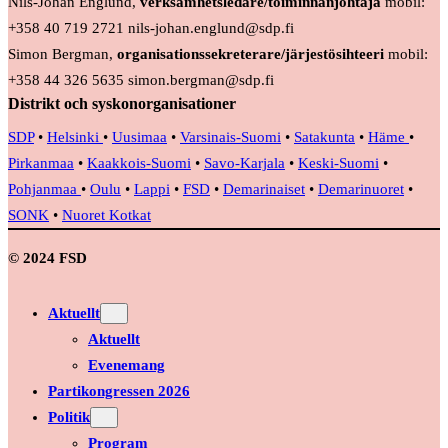
Nils-Johan Englund,
verksamhetsledare/toiminnanjohtaja
mobil:
+358 40 719 2721 nils-johan.englund@sdp.fi
Simon Bergman,
organisationssekreterare/järjestösihteeri
mobil:
+358 44 326 5635 simon.bergman@sdp.fi
Distrikt och syskonorganisationer
SDP
•
Helsinki
•
Uusimaa
•
Varsinais-Suomi
•
Satakunta
•
Häme
•
Pirkanmaa
•
Kaakkois-Suomi
•
Savo-Karjala
•
Keski-Suomi
•
Pohjanmaa
•
Oulu
•
Lappi
•
FSD
•
Demarinaiset
•
Demarinuoret
•
SONK
•
Nuoret Kotkat
© 2024 FSD
Aktuellt
Aktuellt
Evenemang
Partikongressen 2026
Politik
Program