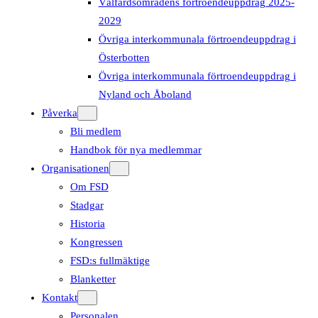
Välfärdsområdens förtroendeuppdrag 2025-
2029
Övriga interkommunala förtroendeuppdrag i
Österbotten
Övriga interkommunala förtroendeuppdrag i
Nyland och Åboland
Påverka
Bli medlem
Handbok för nya medlemmar
Organisationen
Om FSD
Stadgar
Historia
Kongressen
FSD:s fullmäktige
Blanketter
Kontakt
Personalen