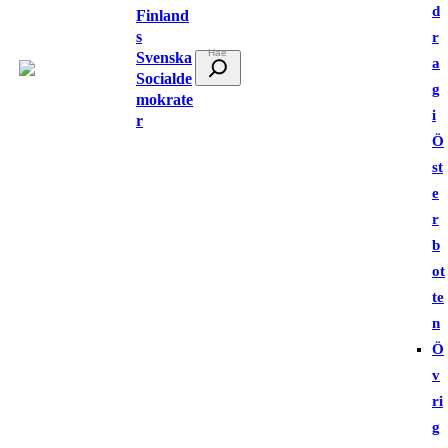
d
Finland
s
r
Svenska
S
a
Socialde
ö
g
mokrate
k
i
r
Ö
st
e
r
b
ot
te
n
Ö
v
ri
g