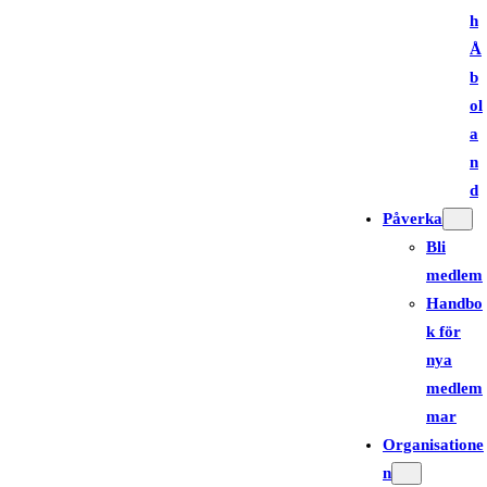
h
Å
b
ol
a
n
d
Påverka
Bli
medlem
Handbo
k för
nya
medlem
mar
Organisatione
n