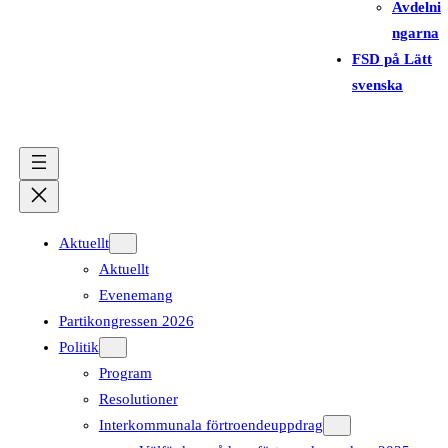
Avdelni
ngarna
FSD på Lätt
svenska
Aktuellt
Aktuellt
Evenemang
Partikongressen 2026
Politik
Program
Resolutioner
Interkommunala förtroendeuppdrag