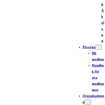
h
Å
b
ol
a
n
d
Påverka
Bli
medlem
Handbo
k för
nya
medlem
mar
Organisatione
n