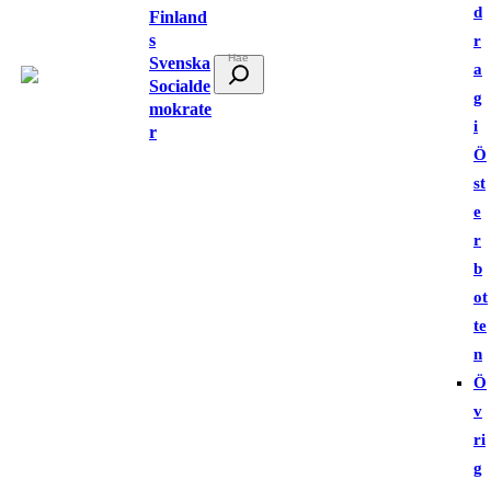
d
Finland
s
r
Svenska
S
a
Socialde
ö
g
mokrate
k
i
r
Ö
st
e
r
b
ot
te
n
Ö
v
ri
g