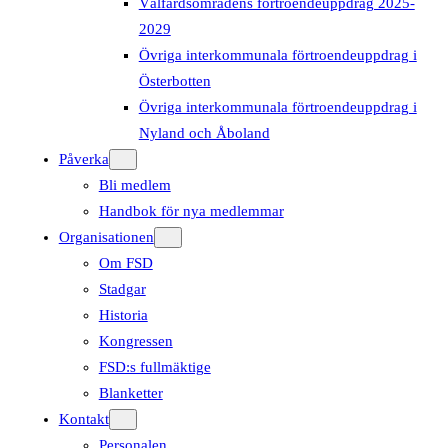
Välfärdsområdens förtroendeuppdrag 2025-
2029
Övriga interkommunala förtroendeuppdrag i
Österbotten
Övriga interkommunala förtroendeuppdrag i
Nyland och Åboland
Påverka
Bli medlem
Handbok för nya medlemmar
Organisationen
Om FSD
Stadgar
Historia
Kongressen
FSD:s fullmäktige
Blanketter
Kontakt
Personalen