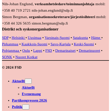
Nils-Johan Englund,
verksamhetsledare/toiminnanjohtaja
mobil:
+358 40 719 2721 nils-johan.englund@sdp.fi
Simon Bergman,
organisationssekreterare/järjestösihteeri
mobil:
+358 44 326 5635 simon.bergman@sdp.fi
Distrikt och syskonorganisationer
SDP
•
Helsinki
•
Uusimaa
•
Varsinais-Suomi
•
Satakunta
•
Häme
•
Pirkanmaa
•
Kaakkois-Suomi
•
Savo-Karjala
•
Keski-Suomi
•
Pohjanmaa
•
Oulu
•
Lappi
•
FSD
•
Demarinaiset
•
Demarinuoret
•
SONK
•
Nuoret Kotkat
© 2024 FSD
Aktuellt
Aktuellt
Evenemang
Partikongressen 2026
Politik