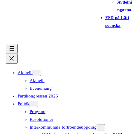
Avdelni
ngarna
FSD på Lätt
svenska
Aktuellt
Aktuellt
Evenemang
Partikongressen 2026
Politik
Program
Resolutioner
Interkommunala förtroendeuppdrag