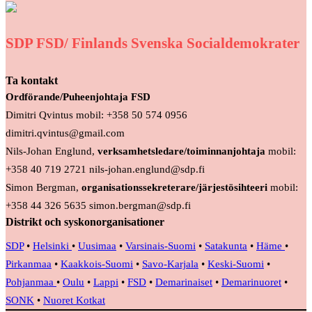
SDP FSD/ Finlands Svenska Socialdemokrater
Ta kontakt
Ordförande/Puheenjohtaja FSD
Dimitri Qvintus mobil: +358 50 574 0956
dimitri.qvintus@gmail.com
Nils-Johan Englund,
verksamhetsledare/toiminnanjohtaja
mobil:
+358 40 719 2721 nils-johan.englund@sdp.fi
Simon Bergman,
organisationssekreterare/järjestösihteeri
mobil:
+358 44 326 5635 simon.bergman@sdp.fi
Distrikt och syskonorganisationer
SDP
•
Helsinki
•
Uusimaa
•
Varsinais-Suomi
•
Satakunta
•
Häme
•
Pirkanmaa
•
Kaakkois-Suomi
•
Savo-Karjala
•
Keski-Suomi
•
Pohjanmaa
•
Oulu
•
Lappi
•
FSD
•
Demarinaiset
•
Demarinuoret
•
SONK
•
Nuoret Kotkat