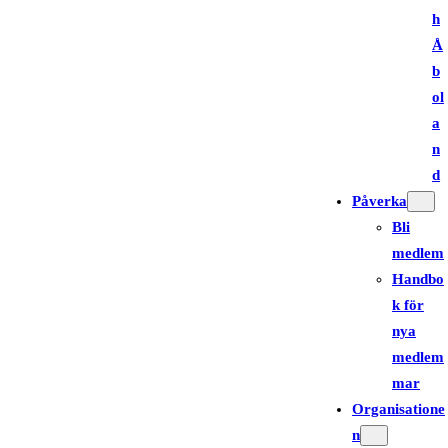
h
Å
b
ol
a
n
d
Påverka
Bli
medlem
Handbo
k för
nya
medlem
mar
Organisatione
n