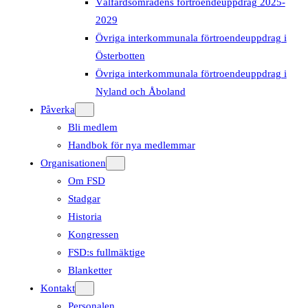
Välfärdsområdens förtroendeuppdrag 2025-
2029
Övriga interkommunala förtroendeuppdrag i
Österbotten
Övriga interkommunala förtroendeuppdrag i
Nyland och Åboland
Påverka
Bli medlem
Handbok för nya medlemmar
Organisationen
Om FSD
Stadgar
Historia
Kongressen
FSD:s fullmäktige
Blanketter
Kontakt
Personalen