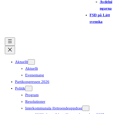
Avdelni
ngarna
FSD på Lätt
svenska
Aktuellt
Aktuellt
Evenemang
Partikongressen 2026
Politik
Program
Resolutioner
Interkommunala förtroendeuppdrag