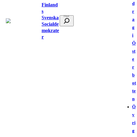
d
Finland
s
r
Svenska
S
a
Socialde
ö
g
mokrate
k
i
r
Ö
st
e
r
b
ot
te
n
Ö
v
ri
g