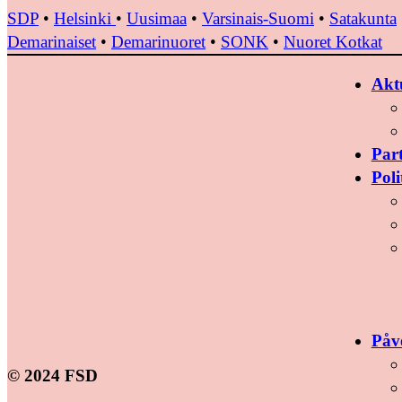
SDP
•
Helsinki
•
Uusimaa
•
Varsinais-Suomi
•
Satakunta
Demarinaiset
•
Demarinuoret
•
SONK
•
Nuoret Kotkat
Aktu
Par
Poli
Påv
© 2024 FSD