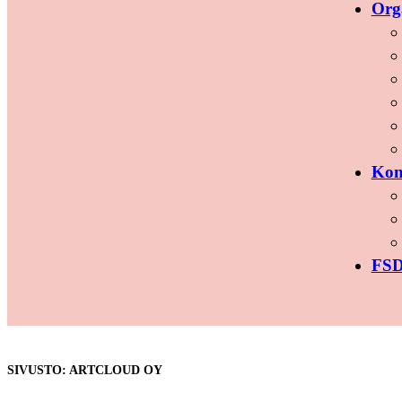
Org
Kon
FSD
SIVUSTO: ARTCLOUD OY