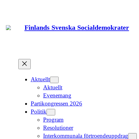
Hoppa
till
innehåll
Finlands Svenska Socialdemokrater
Aktuellt
Aktuellt
Evenemang
Partikongressen 2026
Politik
Program
Resolutioner
Interkommunala förtroendeuppdrag