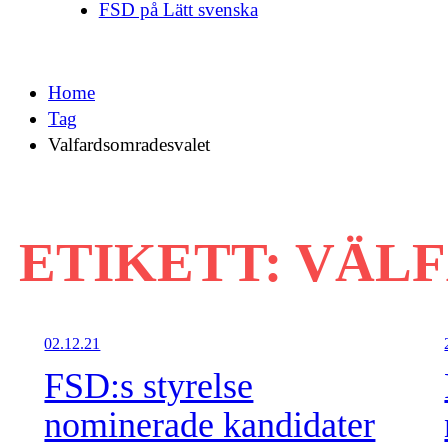
FSD på Lätt svenska
Home
Tag
Valfardsomradesvalet
ETIKETT:
VÄL
02.12.21
FSD:s styrelse
nominerade kandidater