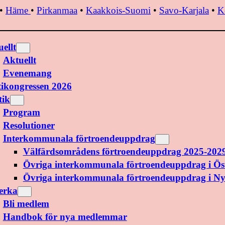
•
Häme
•
Pirkanmaa
•
Kaakkois-Suomi
•
Savo-Karjala
•
K
ellt
Aktuellt
Evenemang
tikongressen 2026
tik
Program
Resolutioner
Interkommunala förtroendeuppdrag
Välfärdsområdens förtroendeuppdrag 2025-202
Övriga interkommunala förtroendeuppdrag i Ös
Övriga interkommunala förtroendeuppdrag i N
erka
Bli medlem
Handbok för nya medlemmar