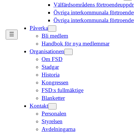
Välfärdsområdens förtroendeuppd
Övriga interkommunala förtroende
Övriga interkommunala förtroend
Påverka
Bli medlem
Handbok för nya medlemmar
Organisationen
Om FSD
Stadgar
Historia
Kongressen
FSD:s fullmäktige
Blanketter
Kontakt
Personalen
Styrelsen
Avdelningarna