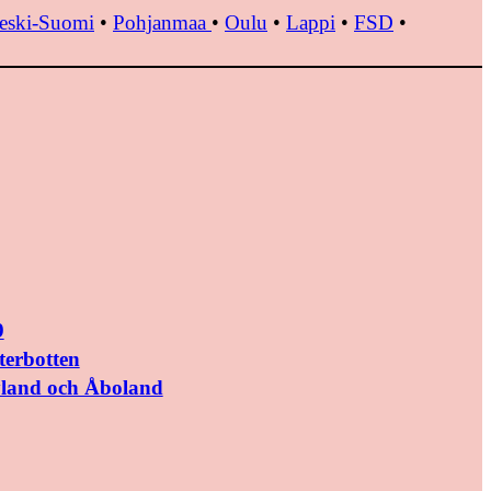
eski-Suomi
•
Pohjanmaa
•
Oulu
•
Lappi
•
FSD
•
9
terbotten
yland och Åboland