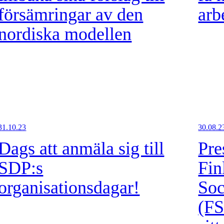
försämringar av den
arb
nordiska modellen
31.10.23
30.08.2
Dags att anmäla sig till
Pre
SDP:s
Fin
organisationsdagar!
Soc
(FS