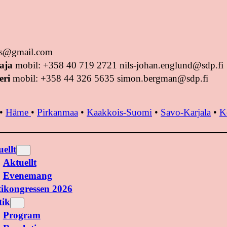
tus@gmail.com
aja
mobil: +358 40 719 2721 nils-johan.englund@sdp.fi
eri
mobil: +358 44 326 5635 simon.bergman@sdp.fi
•
Häme
•
Pirkanmaa
•
Kaakkois-Suomi
•
Savo-Karjala
•
K
ellt
Aktuellt
Evenemang
tikongressen 2026
tik
Program