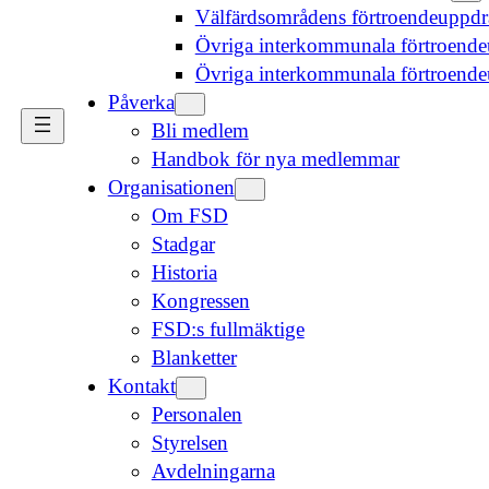
Välfärdsområdens förtroendeuppd
Övriga interkommunala förtroende
Övriga interkommunala förtroend
Påverka
Bli medlem
Handbok för nya medlemmar
Organisationen
Om FSD
Stadgar
Historia
Kongressen
FSD:s fullmäktige
Blanketter
Kontakt
Personalen
Styrelsen
Avdelningarna