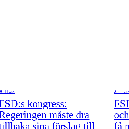
26.11.23
25.11.2
FSD:s kongress:
FSD
Regeringen måste dra
och
tillbaka sina förslag till
få 