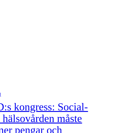
3
:s kongress: Social-
 hälsovården måste
mer pengar och