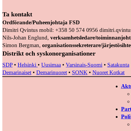
Ta kontakt
Ordförande/Puheenjohtaja FSD
Dimitri Qvintus mobil: +358 50 574 0956 dimitri.qvin
Nils-Johan Englund,
verksamhetsledare/toiminnanjoht
Simon Bergman,
organisationssekreterare/järjestösihte
Distrikt och syskonorganisationer
SDP
•
Helsinki
•
Uusimaa
•
Varsinais-Suomi
•
Satakunta
Demarinaiset
•
Demarinuoret
•
SONK
•
Nuoret Kotkat
Aktu
Par
Poli