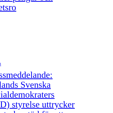
etsro
3
ssmeddelande:
lands Svenska
ialdemokraters
D) styrelse uttrycker