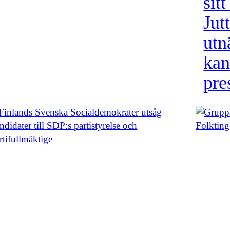
sitt
Jut
utn
kan
pre