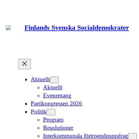
Hoppa
till
innehåll
Finlands Svenska Socialdemokrater
Aktuellt
Aktuellt
Evenemang
Partikongressen 2026
Politik
Program
Resolutioner
Interkommunala förtroendeuppdrag