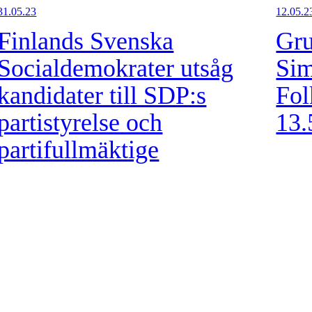
31.05.23
12.05.2
Finlands Svenska
Gru
Socialdemokrater utsåg
Si
kandidater till SDP:s
Fol
partistyrelse och
13.
partifullmäktige