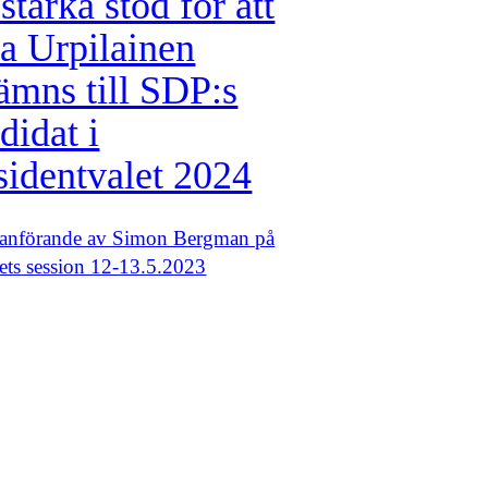
 starka stöd för att
ta Urpilainen
ämns till SDP:s
didat i
sidentvalet 2024