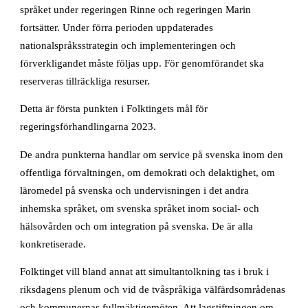
språket under regeringen Rinne och regeringen Marin
fortsätter. Under förra perioden uppdaterades
nationalspråksstrategin och implementeringen och
förverkligandet måste följas upp. För genomförandet ska
reserveras tillräckliga resurser.
Detta är första punkten i Folktingets mål för
regeringsförhandlingarna 2023.
De andra punkterna handlar om service på svenska inom den
offentliga förvaltningen, om demokrati och delaktighet, om
läromedel på svenska och undervisningen i det andra
inhemska språket, om svenska språket inom social- och
hälsovården och om integration på svenska. De är alla
konkretiserade.
Folktinget vill bland annat att simultantolkning tas i bruk i
riksdagens plenum och vid de tvåspråkiga välfärdsområdenas
och kommunernas fullmäktigemöten. Att lagstiftningen om