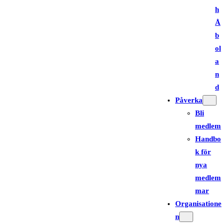
h
Å
b
ol
a
n
d
Påverka
Bli
medlem
Handbo
k för
nya
medlem
mar
Organisatione
n