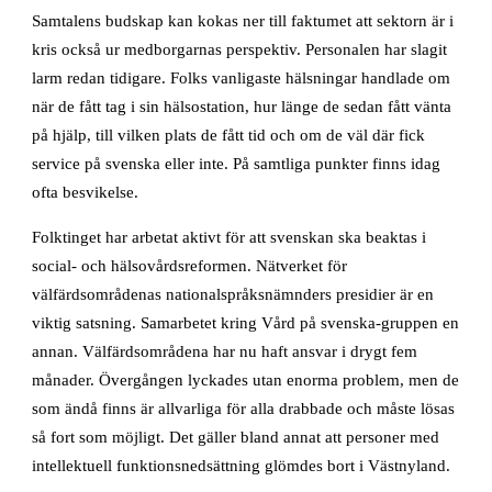
Samtalens budskap kan kokas ner till faktumet att sektorn är i
kris också ur medborgarnas perspektiv. Personalen har slagit
larm redan tidigare. Folks vanligaste hälsningar handlade om
när de fått tag i sin hälsostation, hur länge de sedan fått vänta
på hjälp, till vilken plats de fått tid och om de väl där fick
service på svenska eller inte. På samtliga punkter finns idag
ofta besvikelse.
Folktinget har arbetat aktivt för att svenskan ska beaktas i
social- och hälsovårdsreformen. Nätverket för
välfärdsområdenas nationalspråksnämnders presidier är en
viktig satsning. Samarbetet kring Vård på svenska-gruppen en
annan. Välfärdsområdena har nu haft ansvar i drygt fem
månader. Övergången lyckades utan enorma problem, men de
som ändå finns är allvarliga för alla drabbade och måste lösas
så fort som möjligt. Det gäller bland annat att personer med
intellektuell funktionsnedsättning glömdes bort i Västnyland.