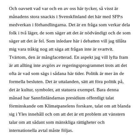
Och oavsett vad var och en av oss här tycker, så visst är
månadens stora snackis i Svenskfinland det här med SFP:s
medverkan i förhandlingarna. Det är en fråga som verkar dela
folk i två läger, de som säger att det är nödvändigt och de som
säger att det är fel. Som inledare här i debatten vill jag tillåta
mig vara tråkig nog att säga att frågan inte är svartvit.
Tvärtom, den är mångfacetterad. En aspekt jag vill lyfta fram
är att allting inte avgörs av regeringsprogrammet trots att det
ofta är vad som sägs i sådana här tider. Politik är mer än de
formella besluten. Det är uttalanden, sätt att föra politik på,
det är kultur, symboler, att statuera exempel. Bara denna
månad har Sannfinländarnas presidium offentligt talat
förminskande om Klimatpanelens forskare, talat om att blanda
sig i Yles innehåll och om att det är ett problem att vänstern
talar om att sådant som mänskliga rättigheter och
internationella avtal måste följas.