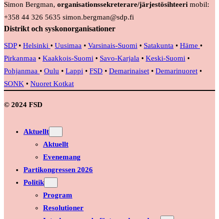
Simon Bergman,
organisationssekreterare/järjestösihteeri
mobil:
+358 44 326 5635 simon.bergman@sdp.fi
Distrikt och syskonorganisationer
SDP
•
Helsinki
•
Uusimaa
•
Varsinais-Suomi
•
Satakunta
•
Häme
•
Pirkanmaa
•
Kaakkois-Suomi
•
Savo-Karjala
•
Keski-Suomi
•
Pohjanmaa
•
Oulu
•
Lappi
•
FSD
•
Demarinaiset
•
Demarinuoret
•
SONK
•
Nuoret Kotkat
© 2024 FSD
Aktuellt
Aktuellt
Evenemang
Partikongressen 2026
Politik
Program
Resolutioner