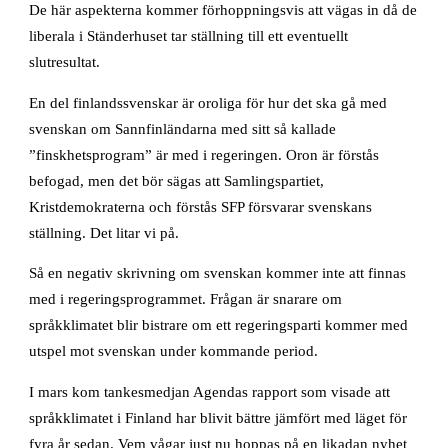
De här aspekterna kommer förhoppningsvis att vägas in då de
liberala i Ständerhuset tar ställning till ett eventuellt
slutresultat.
En del finlandssvenskar är oroliga för hur det ska gå med
svenskan om Sannfinländarna med sitt så kallade
”finskhetsprogram” är med i regeringen. Oron är förstås
befogad, men det bör sägas att Samlingspartiet,
Kristdemokraterna och förstås SFP försvarar svenskans
ställning. Det litar vi på.
Så en negativ skrivning om svenskan kommer inte att finnas
med i regeringsprogrammet. Frågan är snarare om
språkklimatet blir bistrare om ett regeringsparti kommer med
utspel mot svenskan under kommande period.
I mars kom tankesmedjan Agendas rapport som visade att
språkklimatet i Finland har blivit bättre jämfört med läget för
fyra år sedan. Vem vågar just nu hoppas på en likadan nyhet