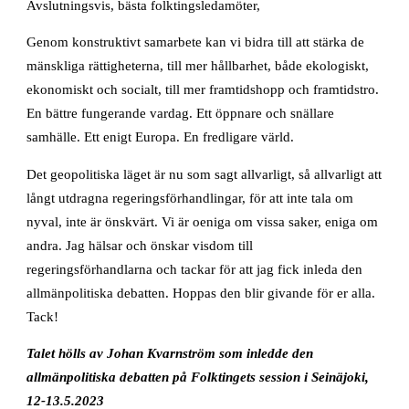
Avslutningsvis, bästa folktingsledamöter,
Genom konstruktivt samarbete kan vi bidra till att stärka de
mänskliga rättigheterna, till mer hållbarhet, både ekologiskt,
ekonomiskt och socialt, till mer framtidshopp och framtidstro.
En bättre fungerande vardag. Ett öppnare och snällare
samhälle. Ett enigt Europa. En fredligare värld.
Det geopolitiska läget är nu som sagt allvarligt, så allvarligt att
långt utdragna regeringsförhandlingar, för att inte tala om
nyval, inte är önskvärt. Vi är oeniga om vissa saker, eniga om
andra. Jag hälsar och önskar visdom till
regeringsförhandlarna och tackar för att jag fick inleda den
allmänpolitiska debatten. Hoppas den blir givande för er alla.
Tack!
Talet hölls av Johan Kvarnström som inledde den
allmänpolitiska debatten på Folktingets session i Seinäjoki,
12-13.5.2023