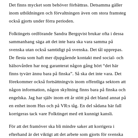
Det finns mycket som behöver förbättras. Detsamma gäller
inom utbildningen och förvaltningen även om stora framsteg
också gjorts under förra perioden.
Folktingets ordförande Sandra Bergqvist brukar ofta i dessa
sammanhang säga att det inte bara ska vara samma på
svenska utan också samtidigt på svenska. Det tål upprepas.
De flesta som haft mer djupgående kontakt med social- och
hälsovården har nog garanterat någon gång hört “det här
finns tyvärr ännu bara på finska”. Så ska det inte vara. Det
förekommer också fortsättningvis inom offentliga sektorn att
någon information, någon skyltning finns bara på finska och
engelska. Jag har själv inom ett år stött på det bland annat på
en enhet inom Hus och på VR:s tåg. En del sådana här fall
korrigeras tack vare Folktinget med ett kunnigt kansli.
För att det framöver ska bli mindre saker att korrigera i
efterhand är det viktigt att det arbete som gjorts för svenska