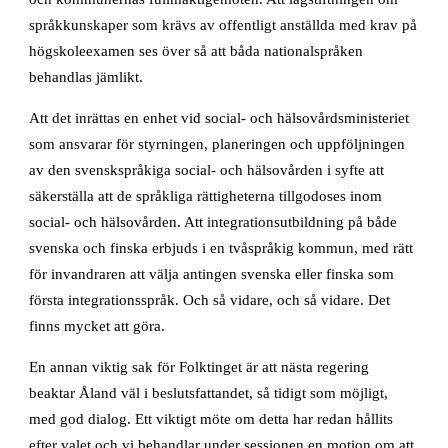
språkkunskaper som krävs av offentligt anställda med krav på
högskoleexamen ses över så att båda nationalspråken
behandlas jämlikt.
Att det inrättas en enhet vid social- och hälsovårdsministeriet
som ansvarar för styrningen, planeringen och uppföljningen
av den svenskspråkiga social- och hälsovården i syfte att
säkerställa att de språkliga rättigheterna tillgodoses inom
social- och hälsovården. Att integrationsutbildning på både
svenska och finska erbjuds i en tvåspråkig kommun, med rätt
för invandraren att välja antingen svenska eller finska som
första integrationsspråk. Och så vidare, och så vidare. Det
finns mycket att göra.
En annan viktig sak för Folktinget är att nästa regering
beaktar Åland väl i beslutsfattandet, så tidigt som möjligt,
med god dialog. Ett viktigt möte om detta har redan hållits
efter valet och vi behandlar under sessionen en motion om att