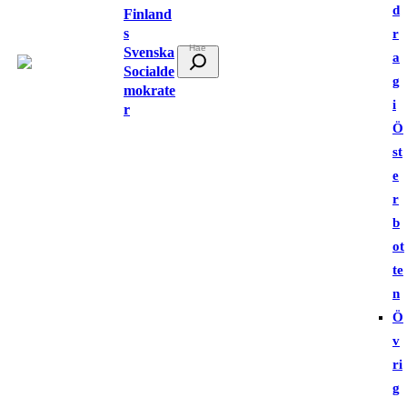
d
Finland
s
r
Svenska
S
a
Socialde
ö
g
mokrate
k
i
r
Ö
st
e
r
b
ot
te
n
Ö
v
ri
g