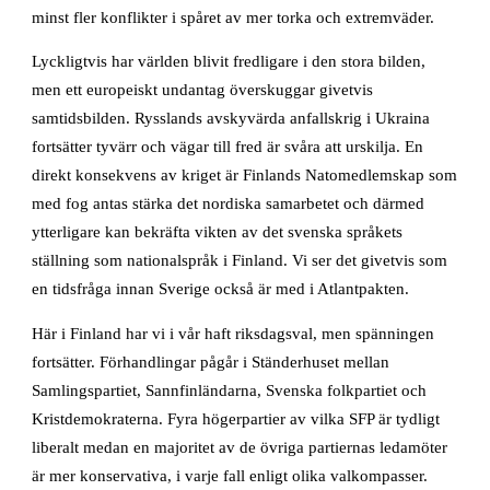
minst fler konflikter i spåret av mer torka och extremväder.
Lyckligtvis har världen blivit fredligare i den stora bilden,
men ett europeiskt undantag överskuggar givetvis
samtidsbilden. Rysslands avskyvärda anfallskrig i Ukraina
fortsätter tyvärr och vägar till fred är svåra att urskilja. En
direkt konsekvens av kriget är Finlands Natomedlemskap som
med fog antas stärka det nordiska samarbetet och därmed
ytterligare kan bekräfta vikten av det svenska språkets
ställning som nationalspråk i Finland. Vi ser det givetvis som
en tidsfråga innan Sverige också är med i Atlantpakten.
Här i Finland har vi i vår haft riksdagsval, men spänningen
fortsätter. Förhandlingar pågår i Ständerhuset mellan
Samlingspartiet, Sannfinländarna, Svenska folkpartiet och
Kristdemokraterna. Fyra högerpartier av vilka SFP är tydligt
liberalt medan en majoritet av de övriga partiernas ledamöter
är mer konservativa, i varje fall enligt olika valkompasser.