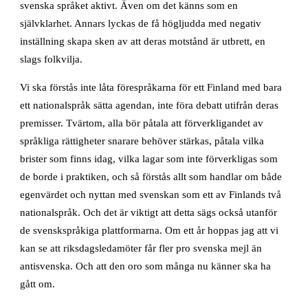
svenska språket aktivt. Även om det känns som en
självklarhet. Annars lyckas de få högljudda med negativ
inställning skapa sken av att deras motstånd är utbrett, en
slags folkvilja.
Vi ska förstås inte låta förespråkarna för ett Finland med bara
ett nationalspråk sätta agendan, inte föra debatt utifrån deras
premisser. Tvärtom, alla bör påtala att förverkligandet av
språkliga rättigheter snarare behöver stärkas, påtala vilka
brister som finns idag, vilka lagar som inte förverkligas som
de borde i praktiken, och så förstås allt som handlar om både
egenvärdet och nyttan med svenskan som ett av Finlands två
nationalspråk. Och det är viktigt att detta sägs också utanför
de svenskspråkiga plattformarna. Om ett år hoppas jag att vi
kan se att riksdagsledamöter får fler pro svenska mejl än
antisvenska. Och att den oro som många nu känner ska ha
gått om.