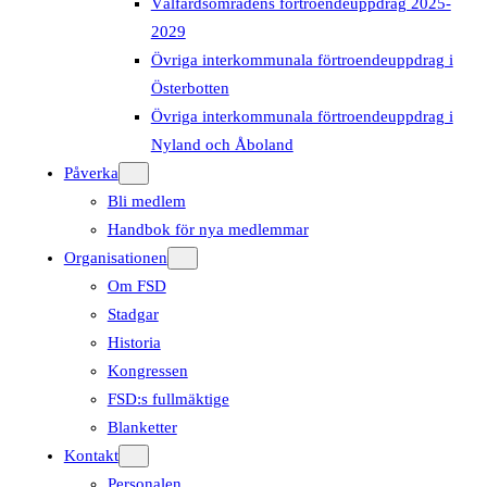
Välfärdsområdens förtroendeuppdrag 2025-
2029
Övriga interkommunala förtroendeuppdrag i
Österbotten
Övriga interkommunala förtroendeuppdrag i
Nyland och Åboland
Påverka
Bli medlem
Handbok för nya medlemmar
Organisationen
Om FSD
Stadgar
Historia
Kongressen
FSD:s fullmäktige
Blanketter
Kontakt
Personalen