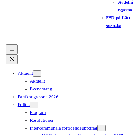
Avdelni
ngarna
FSD på Lätt
svenska
Aktuellt
Aktuellt
Evenemang
Partikongressen 2026
Politik
Program
Resolutioner
Interkommunala förtroendeuppdrag