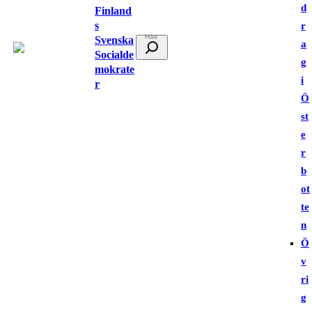
d
Finland
s
r
Svenska
S
a
Socialde
ö
g
mokrate
k
i
r
Ö
st
e
r
b
ot
te
n
Ö
v
ri
g