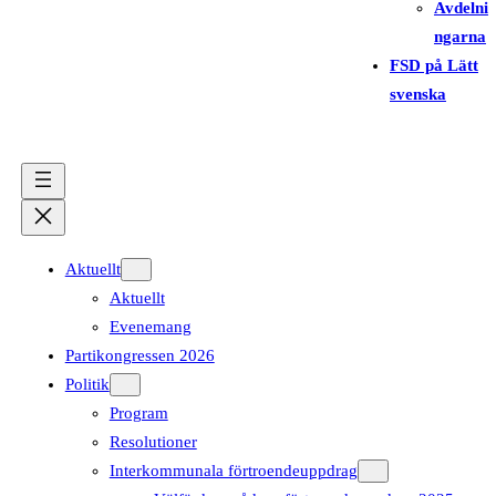
Avdelni
ngarna
FSD på Lätt
svenska
Aktuellt
Aktuellt
Evenemang
Partikongressen 2026
Politik
Program
Resolutioner
Interkommunala förtroendeuppdrag