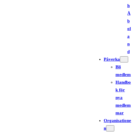
h
Å
b
ol
a
n
d
Påverka
Bli
medlem
Handbo
k för
nya
medlem
mar
Organisatione
n