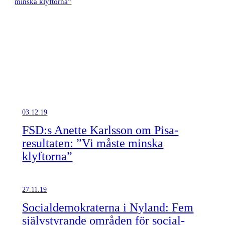
03.12.19
FSD:s Anette Karlsson om Pisa-
resultaten: ”Vi måste minska
klyftorna”
27.11.19
Socialdemokraterna i Nyland: Fem
självstyrande områden för social-