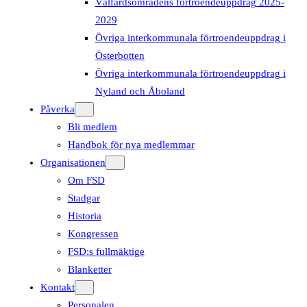
Välfärdsområdens förtroendeuppdrag 2025-
2029
Övriga interkommunala förtroendeuppdrag i
Österbotten
Övriga interkommunala förtroendeuppdrag i
Nyland och Åboland
Påverka
Bli medlem
Handbok för nya medlemmar
Organisationen
Om FSD
Stadgar
Historia
Kongressen
FSD:s fullmäktige
Blanketter
Kontakt
Personalen