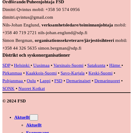
Ordförande/Puheenjohtaja FSD
Dimitri Qvintus mobil: +358 50 574 0956
dimitri.qvintus@gmail.com
Nils-Johan Englund,
verksamhetsledare/toiminnanjohtaja
mobil:
+358 40 719 2721 nils-johan.englund@sdp.fi
Simon Bergman,
organisationssekreterare/järjestösihteeri
mobil:
+358 44 326 5635 simon.bergman@sdp.fi
Distrikt och syskonorganisationer
SDP
•
Helsinki
•
Uusimaa
•
Varsinais-Suomi
•
Satakunta
•
Häme
•
Pirkanmaa
•
Kaakkois-Suomi
•
Savo-Karjala
•
Keski-Suomi
•
Pohjanmaa
•
Oulu
•
Lappi
•
FSD
•
Demarinaiset
•
Demarinuoret
•
SONK
•
Nuoret Kotkat
© 2024 FSD
Aktuellt
Aktuellt
Evenemang