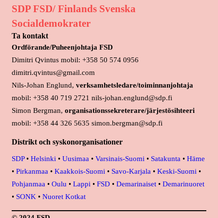
SDP FSD/ Finlands Svenska
Socialdemokrater
Ta kontakt
Ordförande/Puheenjohtaja FSD
Dimitri Qvintus mobil: +358 50 574 0956
dimitri.qvintus@gmail.com
Nils-Johan Englund,
verksamhetsledare/toiminnanjohtaja
mobil: +358 40 719 2721 nils-johan.englund@sdp.fi
Simon Bergman,
organisationssekreterare/järjestösihteeri
mobil: +358 44 326 5635 simon.bergman@sdp.fi
Distrikt och syskonorganisationer
SDP
•
Helsinki
•
Uusimaa
•
Varsinais-Suomi
•
Satakunta
•
Häme
•
Pirkanmaa
•
Kaakkois-Suomi
•
Savo-Karjala
•
Keski-Suomi
•
Pohjanmaa
•
Oulu
•
Lappi
•
FSD
•
Demarinaiset
•
Demarinuoret
•
SONK
•
Nuoret Kotkat
© 2024 FSD