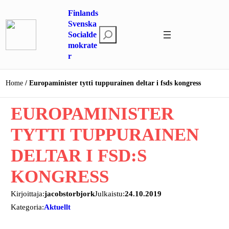
Hoppa
Finlands
till
Svenska
S
innehåll
Socialde
mokrate
ö
r
k
Home
Europaminister tytti tuppurainen deltar i fsds kongress
EUROPAMINISTER
TYTTI TUPPURAINEN
DELTAR I FSD:S
KONGRESS
Kirjoittaja:
jacobstorbjork
Julkaistu:
24.10.2019
Kategoria:
Aktuellt