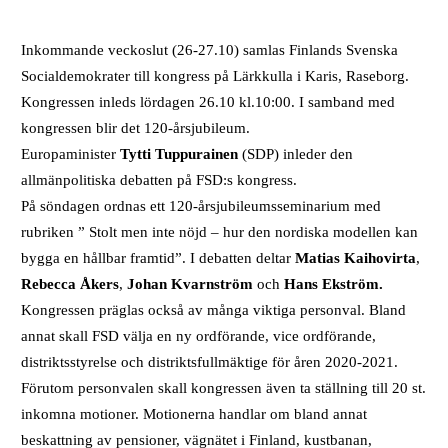
Inkommande veckoslut (26-27.10) samlas Finlands Svenska
Socialdemokrater till kongress på Lärkkulla i Karis, Raseborg.
Kongressen inleds lördagen 26.10 kl.10:00. I samband med
kongressen blir det 120-årsjubileum.
Europaminister
Tytti Tuppurainen
(SDP) inleder den
allmänpolitiska debatten på FSD:s kongress.
På söndagen ordnas ett 120-årsjubileumsseminarium med
rubriken ” Stolt men inte nöjd – hur den nordiska modellen kan
bygga en hållbar framtid”. I debatten deltar
Matias Kaihovirta
,
Rebecca Åkers
,
Johan Kvarnström
och
Hans Ekström.
Kongressen präglas också av många viktiga personval. Bland
annat skall FSD välja en ny ordförande, vice ordförande,
distriktsstyrelse och distriktsfullmäktige för åren 2020-2021.
Förutom personvalen skall kongressen även ta ställning till 20 st.
inkomna motioner. Motionerna handlar om bland annat
beskattning av pensioner, vägnätet i Finland, kustbanan,