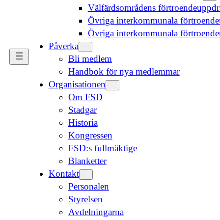
Välfärdsområdens förtroendeuppd
Övriga interkommunala förtroende
Övriga interkommunala förtroend
Påverka
Bli medlem
Handbok för nya medlemmar
Organisationen
Om FSD
Stadgar
Historia
Kongressen
FSD:s fullmäktige
Blanketter
Kontakt
Personalen
Styrelsen
Avdelningarna