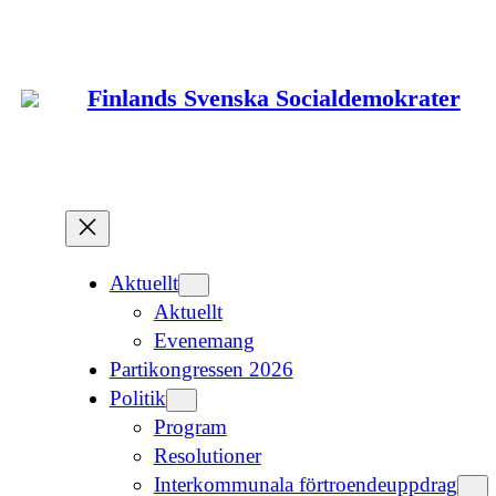
Hoppa
till
innehåll
Finlands Svenska Socialdemokrater
Aktuellt
Aktuellt
Evenemang
Partikongressen 2026
Politik
Program
Resolutioner
Interkommunala förtroendeuppdrag