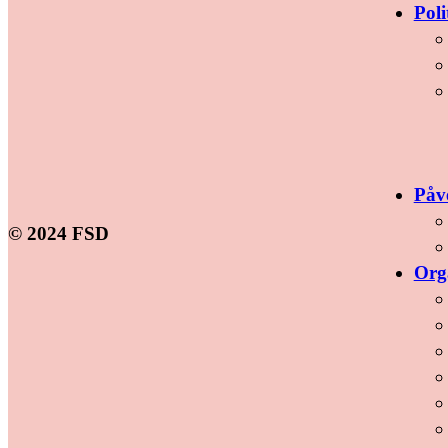
Poli
Påv
© 2024 FSD
Org