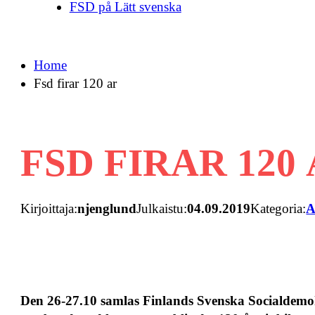
FSD på Lätt svenska
Home
Fsd firar 120 ar
FSD FIRAR 120
Kirjoittaja:
njenglund
Julkaistu:
04.09.2019
Kategoria:
A
Den 26-27.10 samlas Finlands Svenska Socialdemokr