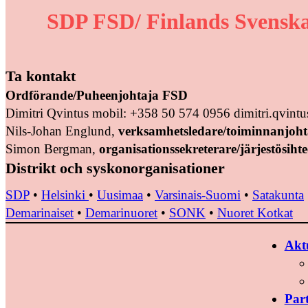
SDP FSD/ Finlands Svenska
Ta kontakt
Ordförande/Puheenjohtaja FSD
Dimitri Qvintus mobil: +358 50 574 0956 dimitri.qvin
Nils-Johan Englund,
verksamhetsledare/toiminnanjoht
Simon Bergman,
organisationssekreterare/järjestösihte
Distrikt och syskonorganisationer
SDP
•
Helsinki
•
Uusimaa
•
Varsinais-Suomi
•
Satakunta
Demarinaiset
•
Demarinuoret
•
SONK
•
Nuoret Kotkat
Aktu
Par