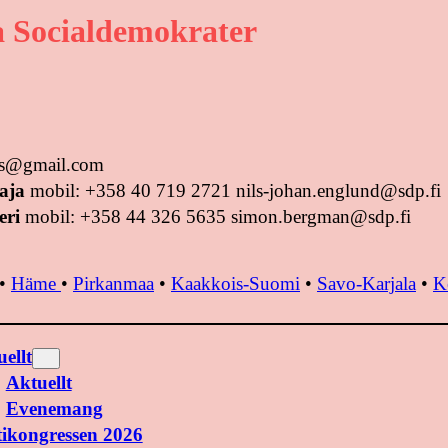
 Socialdemokrater
tus@gmail.com
aja
mobil: +358 40 719 2721 nils-johan.englund@sdp.fi
eri
mobil: +358 44 326 5635 simon.bergman@sdp.fi
•
Häme
•
Pirkanmaa
•
Kaakkois-Suomi
•
Savo-Karjala
•
K
ellt
Aktuellt
Evenemang
tikongressen 2026