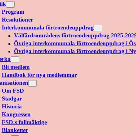
tik
Program
Resolutioner
Interkommunala förtroendeuppdrag
Välfärdsområdens förtroendeuppdrag 2025-202
Övriga interkommunala förtroendeuppdrag i Ös
Övriga interkommunala förtroendeuppdrag i N
erka
Bli medlem
Handbok för nya medlemmar
anisationen
Om FSD
Stadgar
Historia
Kongressen
FSD:s fullmäktige
Blanketter