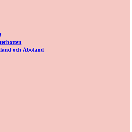
9
terbotten
yland och Åboland