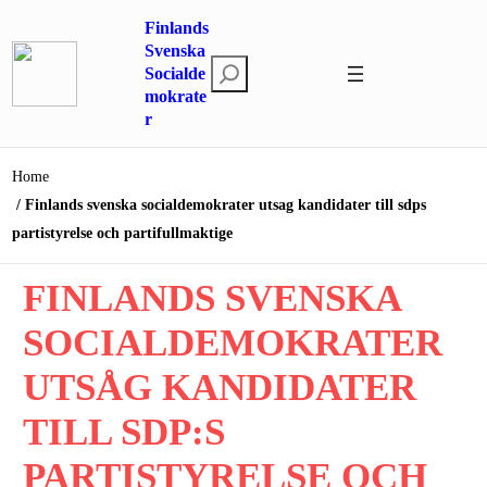
Hoppa
Finlands
till
Svenska
S
innehåll
Socialde
mokrate
ö
r
k
Home
Finlands svenska socialdemokrater utsag kandidater till sdps
partistyrelse och partifullmaktige
FINLANDS SVENSKA
SOCIALDEMOKRATER
UTSÅG KANDIDATER
TILL SDP:S
PARTISTYRELSE OCH