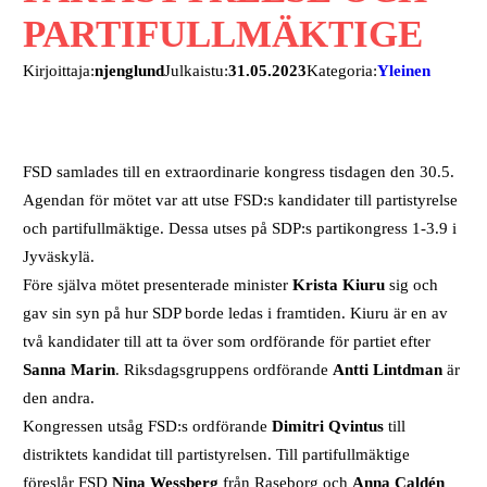
PARTIFULLMÄKTIGE
Kirjoittaja:
njenglund
Julkaistu:
31.05.2023
Kategoria:
Yleinen
FSD samlades till en extraordinarie kongress tisdagen den 30.5.
Agendan för mötet var att utse FSD:s kandidater till partistyrelse
och partifullmäktige. Dessa utses på SDP:s partikongress 1-3.9 i
Jyväskylä.
Före själva mötet presenterade minister
Krista Kiuru
sig och
gav sin syn på hur SDP borde ledas i framtiden. Kiuru är en av
två kandidater till att ta över som ordförande för partiet efter
Sanna Marin
. Riksdagsgruppens ordförande
Antti Lintdman
är
den andra.
Kongressen utsåg FSD:s ordförande
Dimitri Qvintus
till
distriktets kandidat till partistyrelsen. Till partifullmäktige
föreslår FSD
Nina Wessberg
från Raseborg och
Anna Caldén