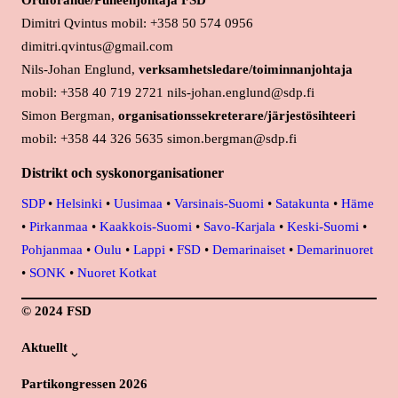
Ordförande/Puheenjohtaja FSD
Dimitri Qvintus mobil: +358 50 574 0956
dimitri.qvintus@gmail.com
Nils-Johan Englund,
verksamhetsledare/toiminnanjohtaja
mobil: +358 40 719 2721 nils-johan.englund@sdp.fi
Simon Bergman,
organisationssekreterare/järjestösihteeri
mobil: +358 44 326 5635 simon.bergman@sdp.fi
Distrikt och syskonorganisationer
SDP
•
Helsinki
•
Uusimaa
•
Varsinais-Suomi
•
Satakunta
•
Häme
•
Pirkanmaa
•
Kaakkois-Suomi
•
Savo-Karjala
•
Keski-Suomi
•
Pohjanmaa
•
Oulu
•
Lappi
•
FSD
•
Demarinaiset
•
Demarinuoret
•
SONK
•
Nuoret Kotkat
© 2024 FSD
Aktuellt
Partikongressen 2026