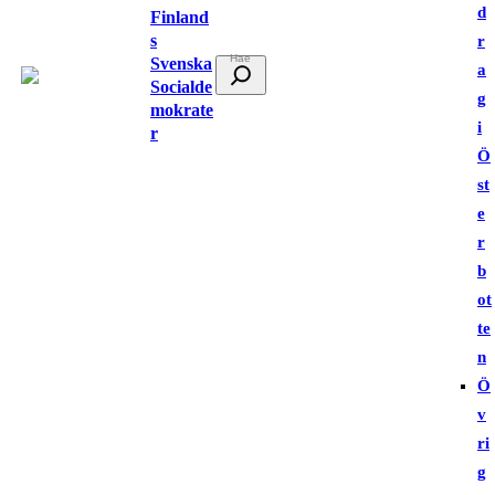
d
Finland
s
r
Svenska
S
a
Socialde
ö
g
mokrate
k
i
r
Ö
st
e
r
b
ot
te
n
Ö
v
ri
g