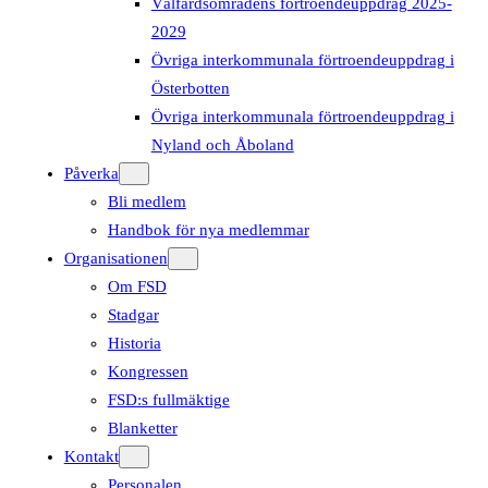
Välfärdsområdens förtroendeuppdrag 2025-
2029
Övriga interkommunala förtroendeuppdrag i
Österbotten
Övriga interkommunala förtroendeuppdrag i
Nyland och Åboland
Påverka
Bli medlem
Handbok för nya medlemmar
Organisationen
Om FSD
Stadgar
Historia
Kongressen
FSD:s fullmäktige
Blanketter
Kontakt
Personalen