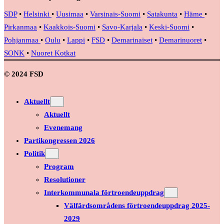
SDP
•
Helsinki
•
Uusimaa
•
Varsinais-Suomi
•
Satakunta
•
Häme
•
Pirkanmaa
•
Kaakkois-Suomi
•
Savo-Karjala
•
Keski-Suomi
•
Pohjanmaa
•
Oulu
•
Lappi
•
FSD
•
Demarinaiset
•
Demarinuoret
•
SONK
•
Nuoret Kotkat
© 2024 FSD
Aktuellt
Aktuellt
Evenemang
Partikongressen 2026
Politik
Program
Resolutioner
Interkommunala förtroendeuppdrag
Välfärdsområdens förtroendeuppdrag 2025-
2029