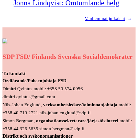
Jonna Lindqvist: Omtumlande helg
Vanhemmat julkaisut
→
SDP FSD/ Finlands Svenska Socialdemokrater
Ta kontakt
Ordförande/Puheenjohtaja FSD
Dimitri Qvintus mobil: +358 50 574 0956
dimitri.qvintus@gmail.com
Nils-Johan Englund,
verksamhetsledare/toiminnanjohtaja
mobil:
+358 40 719 2721 nils-johan.englund@sdp.fi
Simon Bergman,
organisationssekreterare/järjestösihteeri
mobil:
+358 44 326 5635 simon.bergman@sdp.fi
Distrikt och syskonorganisationer