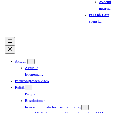
Avdelni
ngarna
FSD på Lätt
svenska
Aktuellt
Aktuellt
Evenemang
Partikongressen 2026
Politik
Program
Resolutioner
Interkommunala förtroendeuppdrag