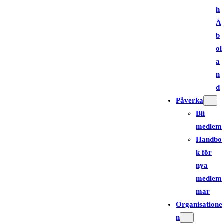
h
Å
b
ol
a
n
d
Påverka
Bli
medlem
Handbo
k för
nya
medlem
mar
Organisatione
n