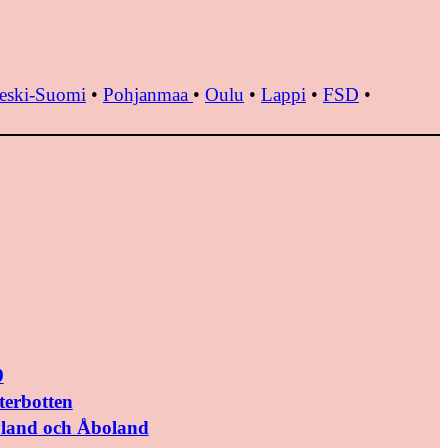
eski-Suomi
•
Pohjanmaa
•
Oulu
•
Lappi
•
FSD
•
9
terbotten
yland och Åboland