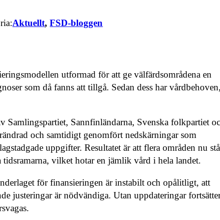
ria:
Aktuellt
, 
FSD-bloggen
sieringsmodellen utformad för att ge välfärdsområdena en
gnoser som då fanns att tillgå. Sedan dess har vårdbehoven
av Samlingspartiet, Sannfinländarna, Svenska folkpartiet o
förändrad och samtidigt genomfört nedskärningar som
agstadgade uppgifter. Resultatet är att flera områden nu stå
tidsramarna, vilket hotar en jämlik vård i hela landet.
erlaget för finansieringen är instabilt och opålitligt, att
nde justeringar är nödvändiga. Utan uppdateringar fortsätte
rsvagas.