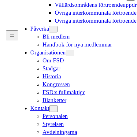
Välfärdsområdens förtroendeuppd
Övriga interkommunala förtroende
Övriga interkommunala förtroend
Påverka
Bli medlem
Handbok för nya medlemmar
Organisationen
Om FSD
Stadgar
Historia
Kongressen
FSD:s fullmäktige
Blanketter
Kontakt
Personalen
Styrelsen
Avdelningarna