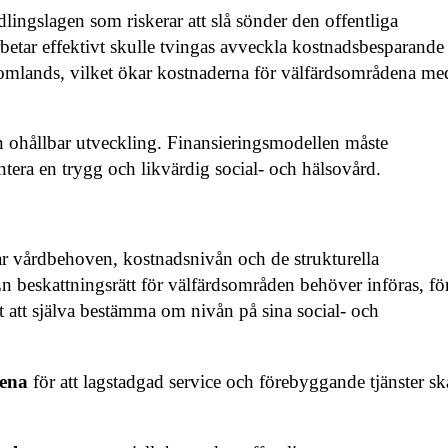
lingslagen som riskerar att slå sönder den offentliga
betar effektivt skulle tvingas avveckla kostnadsbesparande
 utomlands, vilket ökar kostnaderna för välfärdsområdena me
en ohållbar utveckling. Finansieringsmodellen måste
ntera en trygg och likvärdig social- och hälsovård.
lar vårdbehoven, kostnadsnivån och de strukturella
 beskattningsrätt för välfärdsområden behöver införas, för
 att själva bestämma om nivån på sina social- och
ådena
för att lagstadgad service och förebyggande tjänster sk