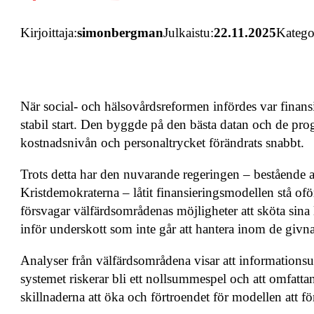
Kirjoittaja:
simonbergman
Julkaistu:
22.11.2025
Katego
När social- och hälsovårdsreformen infördes var finan
stabil start. Den byggde på den bästa datan och de pro
kostnadsnivån och personaltrycket förändrats snabbt.
Trots detta har den nuvarande regeringen – bestående 
Kristdemokraterna – låtit finansieringsmodellen stå o
försvagar välfärdsområdenas möjligheter att sköta sina l
inför underskott som inte går att hantera inom de givna 
Analyser från välfärdsområdena visar att informationsund
systemet riskerar bli ett nollsummespel och att omfatta
skillnaderna att öka och förtroendet för modellen att fö