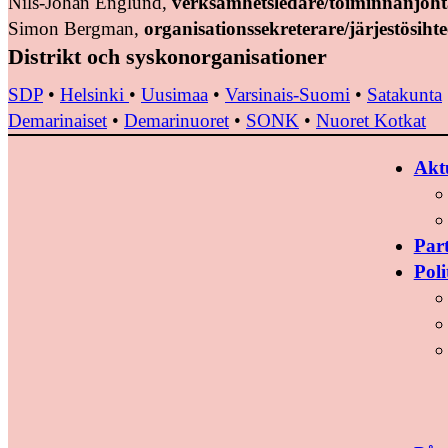
Nils-Johan Englund,
verksamhetsledare/toiminnanjoht
Simon Bergman,
organisationssekreterare/järjestösihte
Distrikt och syskonorganisationer
SDP
•
Helsinki
•
Uusimaa
•
Varsinais-Suomi
•
Satakunta
Demarinaiset
•
Demarinuoret
•
SONK
•
Nuoret Kotkat
Aktu
Par
Poli