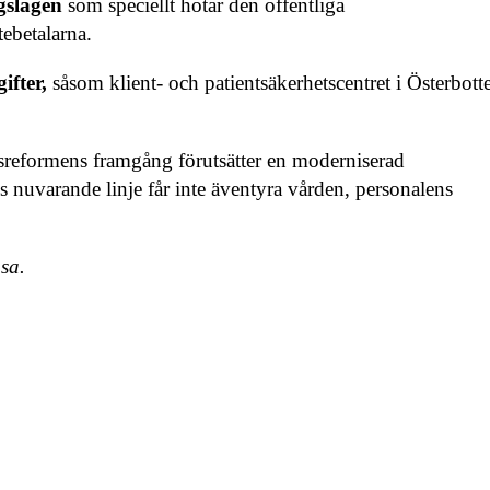
ngslagen
som speciellt hotar den offentliga
ebetalarna.
gifter,
såsom klient- och patientsäkerhetscentret i Österbott
sreformens framgång förutsätter en moderniserad
s nuvarande linje får inte äventyra vården, personalens
sa.