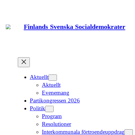
Hoppa
till
innehåll
Finlands Svenska Socialdemokrater
Aktuellt
Aktuellt
Evenemang
Partikongressen 2026
Politik
Program
Resolutioner
Interkommunala förtroendeuppdrag