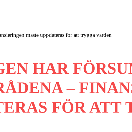
nsieringen maste uppdateras for att trygga varden
NGEN HAR FÖRS
ÅDENA – FINAN
TERAS FÖR ATT