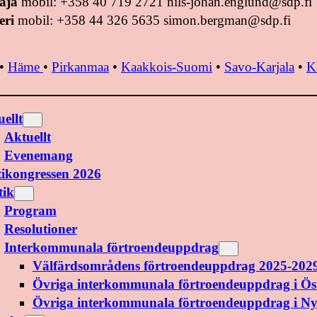
aja
mobil: +358 40 719 2721 nils-johan.englund@sdp.fi
eri
mobil: +358 44 326 5635 simon.bergman@sdp.fi
•
Häme
•
Pirkanmaa
•
Kaakkois-Suomi
•
Savo-Karjala
•
K
ellt
Aktuellt
Evenemang
tikongressen 2026
tik
Program
Resolutioner
Interkommunala förtroendeuppdrag
Välfärdsområdens förtroendeuppdrag 2025-202
Övriga interkommunala förtroendeuppdrag i Ös
Övriga interkommunala förtroendeuppdrag i N