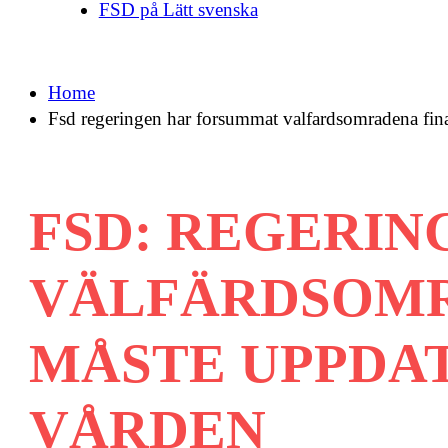
FSD på Lätt svenska
Home
Fsd regeringen har forsummat valfardsomradena fina
FSD: REGERI
VÄLFÄRDSOMR
MÅSTE UPPDA
VÅRDEN