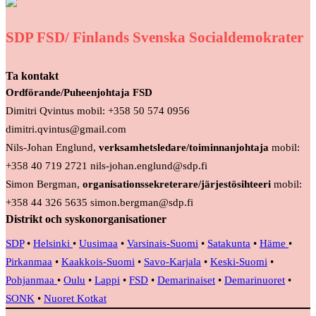
SDP FSD/ Finlands Svenska Socialdemokrater
Ta kontakt
Ordförande/Puheenjohtaja FSD
Dimitri Qvintus mobil: +358 50 574 0956
dimitri.qvintus@gmail.com
Nils-Johan Englund,
verksamhetsledare/toiminnanjohtaja
mobil:
+358 40 719 2721 nils-johan.englund@sdp.fi
Simon Bergman,
organisationssekreterare/järjestösihteeri
mobil:
+358 44 326 5635 simon.bergman@sdp.fi
Distrikt och syskonorganisationer
SDP
•
Helsinki
•
Uusimaa
•
Varsinais-Suomi
•
Satakunta
•
Häme
•
Pirkanmaa
•
Kaakkois-Suomi
•
Savo-Karjala
•
Keski-Suomi
•
Pohjanmaa
•
Oulu
•
Lappi
•
FSD
•
Demarinaiset
•
Demarinuoret
•
SONK
•
Nuoret Kotkat