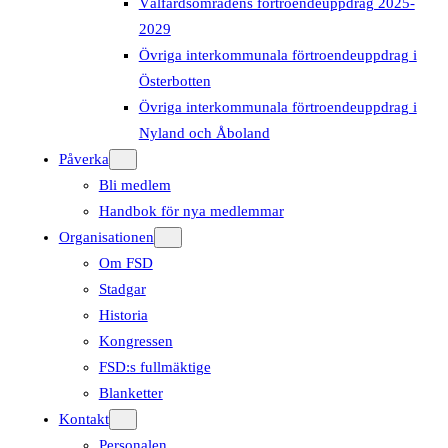
Välfärdsområdens förtroendeuppdrag 2025-
2029
Övriga interkommunala förtroendeuppdrag i
Österbotten
Övriga interkommunala förtroendeuppdrag i
Nyland och Åboland
Påverka
Bli medlem
Handbok för nya medlemmar
Organisationen
Om FSD
Stadgar
Historia
Kongressen
FSD:s fullmäktige
Blanketter
Kontakt
Personalen