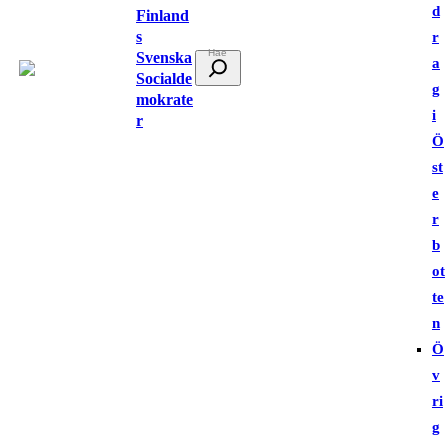
d
Finland
s
r
Svenska
S
a
Socialde
ö
g
mokrate
k
i
r
Ö
st
e
r
b
ot
te
n
Ö
v
ri
g