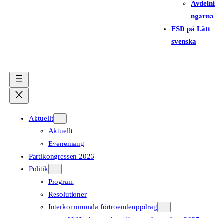
Avdelni
ngarna
FSD på Lätt
svenska
Aktuellt
Aktuellt
Evenemang
Partikongressen 2026
Politik
Program
Resolutioner
Interkommunala förtroendeuppdrag