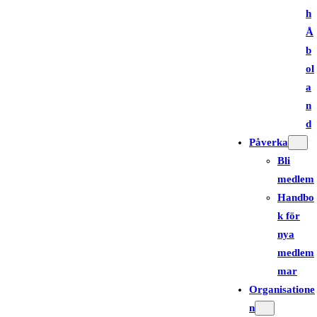
h
Å
b
ol
a
n
d
Påverka
Bli
medlem
Handbo
k för
nya
medlem
mar
Organisatione
n