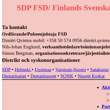
SDP FSD/ Finlands Svenska
Ta kontakt
Ordförande/Puheenjohtaja FSD
Dimitri Qvintus mobil: +358 50 574 0956 dimitri.qvin
Nils-Johan Englund,
verksamhetsledare/toiminnanjoht
Simon Bergman,
organisationssekreterare/järjestösihte
Distrikt och syskonorganisationer
SDP
•
Helsinki
•
Uusimaa
•
Varsinais-Suomi
•
Satakunta
Demarinaiset
•
Demarinuoret
•
SONK
•
Nuoret Kotkat
Aktu
Par