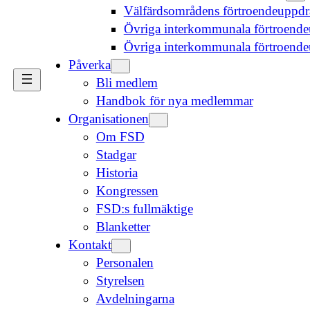
Välfärdsområdens förtroendeuppd
Övriga interkommunala förtroende
Övriga interkommunala förtroend
Påverka
Bli medlem
Handbok för nya medlemmar
Organisationen
Om FSD
Stadgar
Historia
Kongressen
FSD:s fullmäktige
Blanketter
Kontakt
Personalen
Styrelsen
Avdelningarna