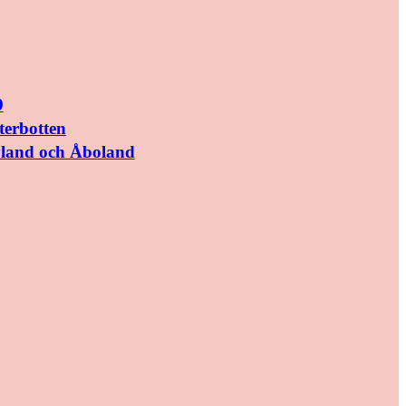
9
terbotten
yland och Åboland