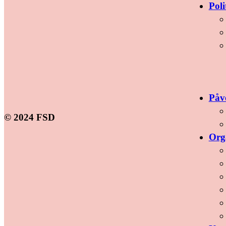
Poli
Påv
© 2024 FSD
Org