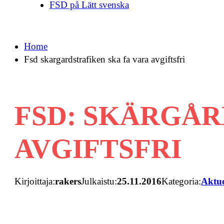
FSD på Lätt svenska
Home
Fsd skargardstrafiken ska fa vara avgiftsfri
FSD: SKÄRGÅR
AVGIFTSFRI
Kirjoittaja:
rakers
Julkaistu:
25.11.2016
Kategoria:
Aktue