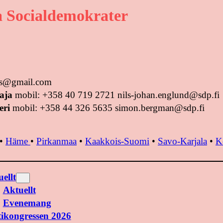
 Socialdemokrater
tus@gmail.com
aja
mobil: +358 40 719 2721 nils-johan.englund@sdp.fi
eri
mobil: +358 44 326 5635 simon.bergman@sdp.fi
•
Häme
•
Pirkanmaa
•
Kaakkois-Suomi
•
Savo-Karjala
•
K
ellt
Aktuellt
Evenemang
tikongressen 2026