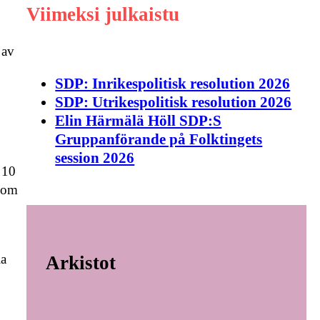
Viimeksi julkaistu
 av
SDP: Inrikespolitisk resolution 2026
SDP: Utrikespolitisk resolution 2026
Elin Härmälä Höll SDP:S
Gruppanförande på Folktingets
session 2026
 10
 som
la
Arkistot