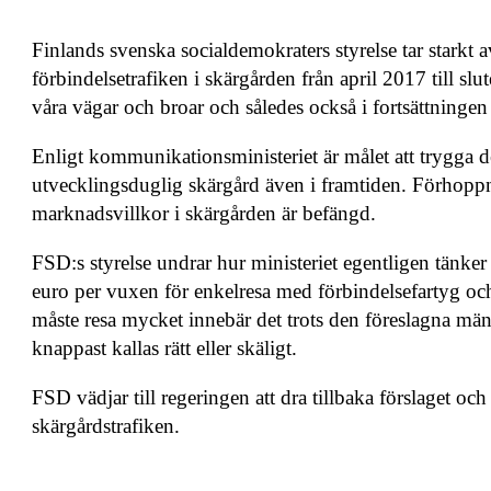
Finlands svenska socialdemokraters styrelse tar starkt a
förbindelsetrafiken i skärgården från april 2017 till s
våra vägar och broar och således också i fortsättningen 
Enligt kommunikationsministeriet är målet att trygga d
utvecklingsduglig skärgård även i framtiden. Förhoppni
marknadsvillkor i skärgården är befängd.
FSD:s styrelse undrar hur ministeriet egentligen tänke
euro per vuxen för enkelresa med förbindelsefartyg oc
måste resa mycket innebär det trots den föreslagna mä
knappast kallas rätt eller skäligt.
FSD vädjar till regeringen att dra tillbaka förslaget oc
skärgårdstrafiken.