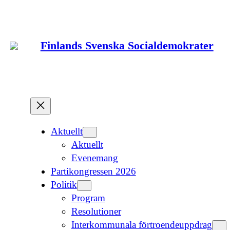
Hoppa
till
innehåll
Finlands Svenska Socialdemokrater
Aktuellt
Aktuellt
Evenemang
Partikongressen 2026
Politik
Program
Resolutioner
Interkommunala förtroendeuppdrag