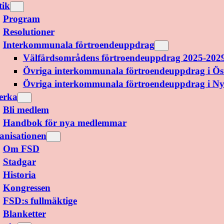
tik
Program
Resolutioner
Interkommunala förtroendeuppdrag
Välfärdsområdens förtroendeuppdrag 2025-202
Övriga interkommunala förtroendeuppdrag i Ös
Övriga interkommunala förtroendeuppdrag i N
erka
Bli medlem
Handbok för nya medlemmar
anisationen
Om FSD
Stadgar
Historia
Kongressen
FSD:s fullmäktige
Blanketter