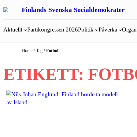
Hoppa
Finlands Svenska Socialdemokrater
till
innehåll
Aktuellt
Partikongressen 2026
Politik
Påverka
Organ
Home
Tag
Fotboll
ETIKETT:
FOTB