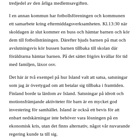
tredjedel av den årliga medlemsavgiften.
I en annan kommun har fotbollsföreningen och kommunen
ett samarbete kring eftermiddagsverksamheten. Kl.13:30 när
skoldagen är slut kommer en buss och hämtar barnen och kör
dem till fotbollsträningen. Därefter bjuds barnen på mat och
avslutningsvis kör bussen barnen tillbaka till skolan där
föräldrarna hämtar barnen. På det sättet frigörs kvällar för tid
med familjen, läxor osv.
Det här är två exempel på hur Island valt att satsa, satsningar
som jag är övertygad om att betalar sig tillbaka i framtiden.
Finland borde ta lärdom av Island. Satsningar på idrott och
motionsfrämjande aktiviteter för barn är en mycket god
investering för samhället. Island är också ett bevis för att
enbart nedskärningar inte behöver vara lösningen på en
ekonomisk kris, utan det finns alternativ, något vår nuvarande
regering kunde ta till sig.