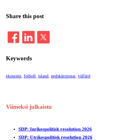
Share this post
Keywords
ekonomi
, 
fotboll
, 
island
, 
nedskärningar
, 
välfärd
Viimeksi julkaistu
SDP: Inrikespolitisk resolution 2026
SDP: Utrikespolitisk resolution 2026