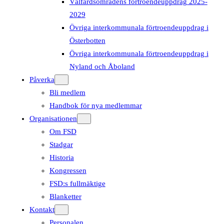
Välfärdsområdens förtroendeuppdrag 2025-
2029
Övriga interkommunala förtroendeuppdrag i
Österbotten
Övriga interkommunala förtroendeuppdrag i
Nyland och Åboland
Påverka
Bli medlem
Handbok för nya medlemmar
Organisationen
Om FSD
Stadgar
Historia
Kongressen
FSD:s fullmäktige
Blanketter
Kontakt
Personalen