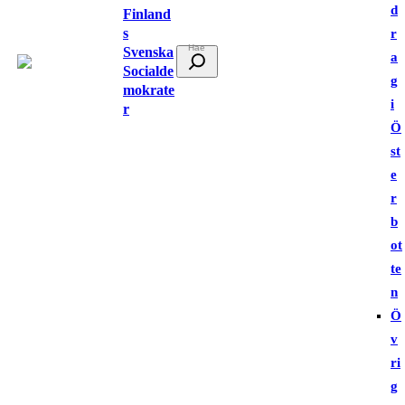
d
Finland
s
r
Svenska
S
a
Socialde
ö
g
mokrate
k
i
r
Ö
st
e
r
b
ot
te
n
Ö
v
ri
g