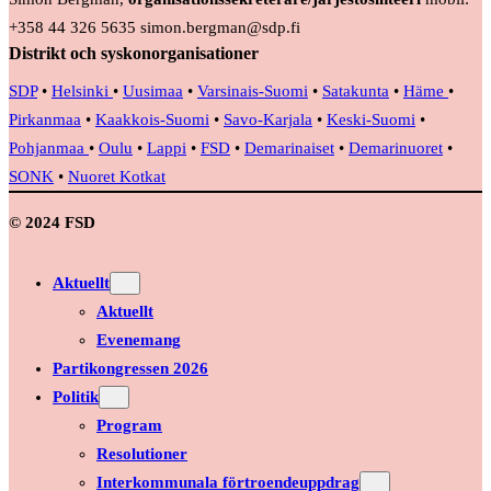
+358 44 326 5635 simon.bergman@sdp.fi
Distrikt och syskonorganisationer
SDP
•
Helsinki
•
Uusimaa
•
Varsinais-Suomi
•
Satakunta
•
Häme
•
Pirkanmaa
•
Kaakkois-Suomi
•
Savo-Karjala
•
Keski-Suomi
•
Pohjanmaa
•
Oulu
•
Lappi
•
FSD
•
Demarinaiset
•
Demarinuoret
•
SONK
•
Nuoret Kotkat
© 2024 FSD
Aktuellt
Aktuellt
Evenemang
Partikongressen 2026
Politik
Program
Resolutioner
Interkommunala förtroendeuppdrag