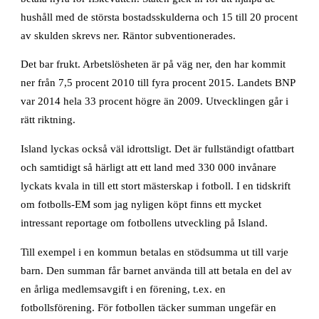
hushåll med de största bostadsskulderna och 15 till 20 procent
av skulden skrevs ner. Räntor subventionerades.
Det bar frukt. Arbetslösheten är på väg ner, den har kommit
ner från 7,5 procent 2010 till fyra procent 2015. Landets BNP
var 2014 hela 33 procent högre än 2009. Utvecklingen går i
rätt riktning.
Island lyckas också väl idrottsligt. Det är fullständigt ofattbart
och samtidigt så härligt att ett land med 330 000 invånare
lyckats kvala in till ett stort mästerskap i fotboll. I en tidskrift
om fotbolls-EM som jag nyligen köpt finns ett mycket
intressant reportage om fotbollens utveckling på Island.
Till exempel i en kommun betalas en stödsumma ut till varje
barn. Den summan får barnet använda till att betala en del av
en årliga medlemsavgift i en förening, t.ex. en
fotbollsförening. För fotbollen täcker summan ungefär en