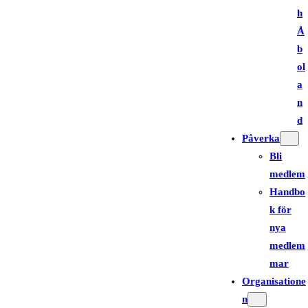
h
Å
b
ol
a
n
d
Påverka
Bli
medlem
Handbo
k för
nya
medlem
mar
Organisatione
n