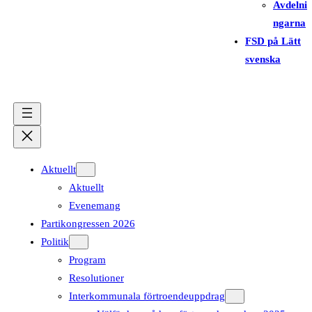
Avdelni
ngarna
FSD på Lätt
svenska
Aktuellt
Aktuellt
Evenemang
Partikongressen 2026
Politik
Program
Resolutioner
Interkommunala förtroendeuppdrag