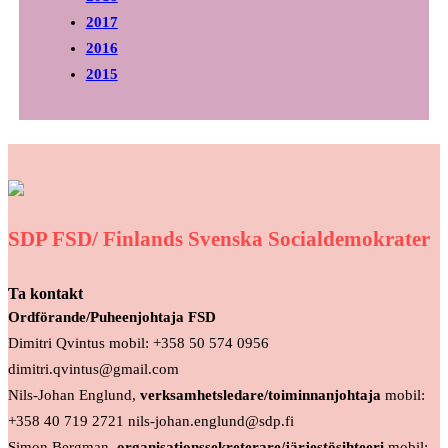
2017
2016
2015
SDP FSD/ Finlands Svenska Socialdemokrater
Ta kontakt
Ordförande/Puheenjohtaja FSD
Dimitri Qvintus mobil: +358 50 574 0956
dimitri.qvintus@gmail.com
Nils-Johan Englund,
verksamhetsledare/toiminnanjohtaja
mobil:
+358 40 719 2721 nils-johan.englund@sdp.fi
Simon Bergman,
organisationssekreterare/järjestösihteeri
mobil: