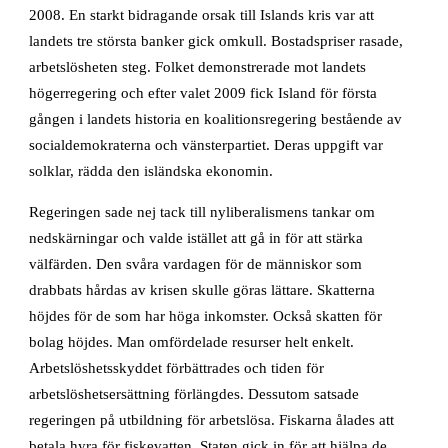
2008. En starkt bidragande orsak till Islands kris var att
landets tre största banker gick omkull. Bostadspriser rasade,
arbetslösheten steg. Folket demonstrerade mot landets
högerregering och efter valet 2009 fick Island för första
gången i landets historia en koalitionsregering bestående av
socialdemokraterna och vänsterpartiet. Deras uppgift var
solklar, rädda den isländska ekonomin.
Regeringen sade nej tack till nyliberalismens tankar om
nedskärningar och valde istället att gå in för att stärka
välfärden. Den svåra vardagen för de människor som
drabbats hårdas av krisen skulle göras lättare. Skatterna
höjdes för de som har höga inkomster. Också skatten för
bolag höjdes. Man omfördelade resurser helt enkelt.
Arbetslöshetsskyddet förbättrades och tiden för
arbetslöshetsersättning förlängdes. Dessutom satsade
regeringen på utbildning för arbetslösa. Fiskarna ålades att
betala hyra för fiskevatten. Staten gick in för att hjälpa de