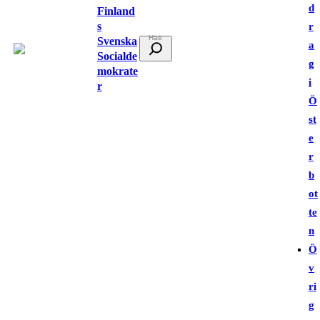
d
Finland
s
r
Svenska
S
a
Socialde
ö
g
mokrate
k
i
r
Ö
st
e
r
b
ot
te
n
Ö
v
ri
g