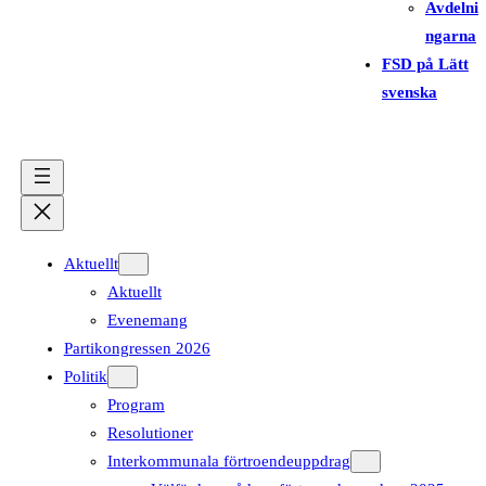
Avdelni
ngarna
FSD på Lätt
svenska
Aktuellt
Aktuellt
Evenemang
Partikongressen 2026
Politik
Program
Resolutioner
Interkommunala förtroendeuppdrag