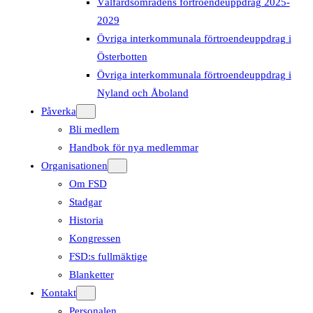
Välfärdsområdens förtroendeuppdrag 2025-
2029
Övriga interkommunala förtroendeuppdrag i
Österbotten
Övriga interkommunala förtroendeuppdrag i
Nyland och Åboland
Påverka
Bli medlem
Handbok för nya medlemmar
Organisationen
Om FSD
Stadgar
Historia
Kongressen
FSD:s fullmäktige
Blanketter
Kontakt
Personalen