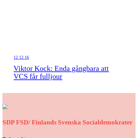
12.12.16
Viktor Kock: Enda gångbara att
VCS får fulljour
SDP FSD/ Finlands Svenska Socialdemokrater