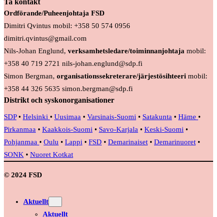
Ta kontakt
Ordförande/Puheenjohtaja FSD
Dimitri Qvintus mobil: +358 50 574 0956
dimitri.qvintus@gmail.com
Nils-Johan Englund,
verksamhetsledare/toiminnanjohtaja
mobil:
+358 40 719 2721 nils-johan.englund@sdp.fi
Simon Bergman,
organisationssekreterare/järjestösihteeri
mobil:
+358 44 326 5635 simon.bergman@sdp.fi
Distrikt och syskonorganisationer
SDP
•
Helsinki
•
Uusimaa
•
Varsinais-Suomi
•
Satakunta
•
Häme
•
Pirkanmaa
•
Kaakkois-Suomi
•
Savo-Karjala
•
Keski-Suomi
•
Pohjanmaa
•
Oulu
•
Lappi
•
FSD
•
Demarinaiset
•
Demarinuoret
•
SONK
•
Nuoret Kotkat
© 2024 FSD
Aktuellt
Aktuellt