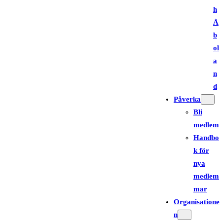
h
Å
b
ol
a
n
d
Påverka
Bli
medlem
Handbo
k för
nya
medlem
mar
Organisatione
n