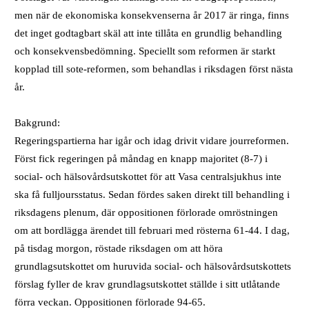
men när de ekonomiska konsekvenserna år 2017 är ringa, finns
det inget godtagbart skäl att inte tillåta en grundlig behandling
och konsekvensbedömning. Speciellt som reformen är starkt
kopplad till sote-reformen, som behandlas i riksdagen först nästa
år.
Bakgrund:
Regeringspartierna har igår och idag drivit vidare jourreformen.
Först fick regeringen på måndag en knapp majoritet (8-7) i
social- och hälsovårdsutskottet för att Vasa centralsjukhus inte
ska få fulljoursstatus. Sedan fördes saken direkt till behandling i
riksdagens plenum, där oppositionen förlorade omröstningen
om att bordlägga ärendet till februari med rösterna 61-44. I dag,
på tisdag morgon, röstade riksdagen om att höra
grundlagsutskottet om huruvida social- och hälsovårdsutskottets
förslag fyller de krav grundlagsutskottet ställde i sitt utlåtande
förra veckan. Oppositionen förlorade 94-65.