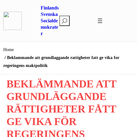
Hoppa
Finlands
till
Svenska
S
innehåll
Socialde
mokrate
ö
r
k
Home
Beklammande att grundlaggande rattigheter fatt ge vika for
regeringens maktpolitik
BEKLÄMMANDE ATT
GRUNDLÄGGANDE
RÄTTIGHETER FÅTT
GE VIKA FÖR
REGERINGENS