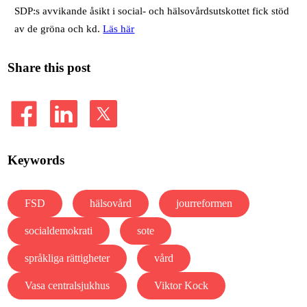
SDP:s avvikande åsikt i social- och hälsovårdsutskottet fick stöd
av de gröna och kd.
Läs här
Share this post
Keywords
FSD
hälsovård
jourreformen
socialdemokrati
sote
språkliga rättigheter
vård
Vasa centralsjukhus
Viktor Kock