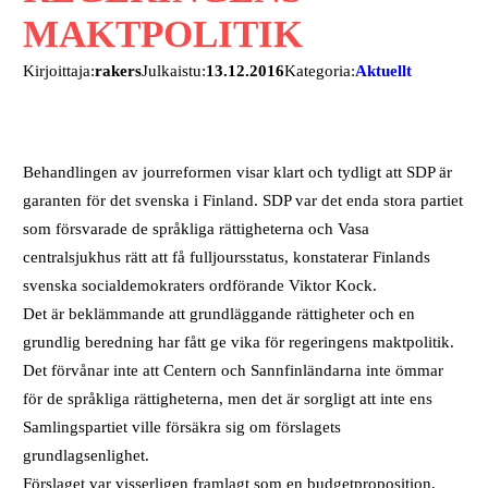
MAKTPOLITIK
Kirjoittaja:
rakers
Julkaistu:
13.12.2016
Kategoria:
Aktuellt
Behandlingen av jourreformen visar klart och tydligt att SDP är
garanten för det svenska i Finland. SDP var det enda stora partiet
som försvarade de språkliga rättigheterna och Vasa
centralsjukhus rätt att få fulljoursstatus, konstaterar Finlands
svenska socialdemokraters ordförande Viktor Kock.
Det är beklämmande att grundläggande rättigheter och en
grundlig beredning har fått ge vika för regeringens maktpolitik.
Det förvånar inte att Centern och Sannfinländarna inte ömmar
för de språkliga rättigheterna, men det är sorgligt att inte ens
Samlingspartiet ville försäkra sig om förslagets
grundlagsenlighet.
Förslaget var visserligen framlagt som en budgetproposition,