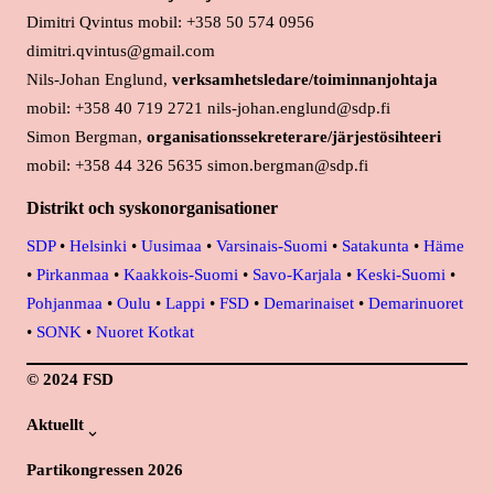
Dimitri Qvintus mobil: +358 50 574 0956
dimitri.qvintus@gmail.com
Nils-Johan Englund,
verksamhetsledare/toiminnanjohtaja
mobil: +358 40 719 2721 nils-johan.englund@sdp.fi
Simon Bergman,
organisationssekreterare/järjestösihteeri
mobil: +358 44 326 5635 simon.bergman@sdp.fi
Distrikt och syskonorganisationer
SDP
•
Helsinki
•
Uusimaa
•
Varsinais-Suomi
•
Satakunta
•
Häme
•
Pirkanmaa
•
Kaakkois-Suomi
•
Savo-Karjala
•
Keski-Suomi
•
Pohjanmaa
•
Oulu
•
Lappi
•
FSD
•
Demarinaiset
•
Demarinuoret
•
SONK
•
Nuoret Kotkat
© 2024 FSD
Aktuellt
Partikongressen 2026