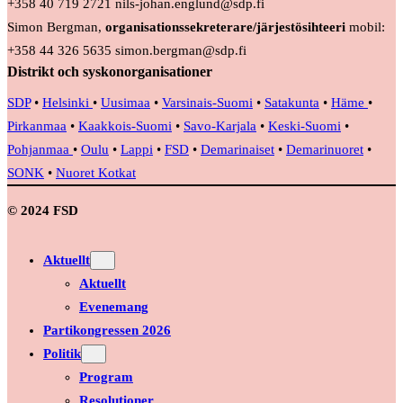
+358 40 719 2721 nils-johan.englund@sdp.fi
Simon Bergman,
organisationssekreterare/järjestösihteeri
mobil:
+358 44 326 5635 simon.bergman@sdp.fi
Distrikt och syskonorganisationer
SDP
•
Helsinki
•
Uusimaa
•
Varsinais-Suomi
•
Satakunta
•
Häme
•
Pirkanmaa
•
Kaakkois-Suomi
•
Savo-Karjala
•
Keski-Suomi
•
Pohjanmaa
•
Oulu
•
Lappi
•
FSD
•
Demarinaiset
•
Demarinuoret
•
SONK
•
Nuoret Kotkat
© 2024 FSD
Aktuellt
Aktuellt
Evenemang
Partikongressen 2026
Politik
Program
Resolutioner