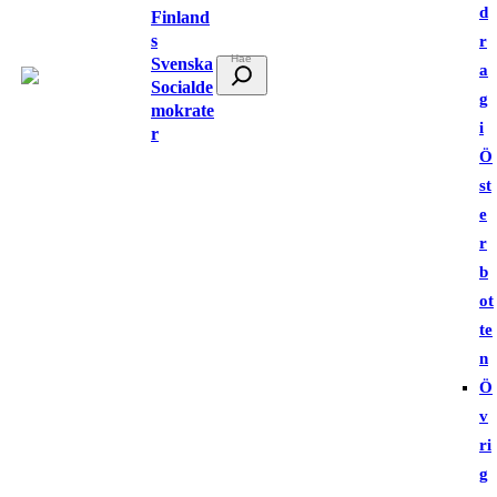
d
Finland
s
r
Svenska
S
a
Socialde
ö
g
mokrate
k
i
r
Ö
st
e
r
b
ot
te
n
Ö
v
ri
g