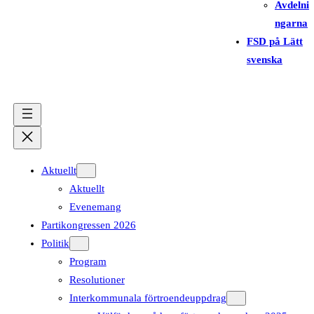
Avdelni
ngarna
FSD på Lätt
svenska
Aktuellt
Aktuellt
Evenemang
Partikongressen 2026
Politik
Program
Resolutioner
Interkommunala förtroendeuppdrag