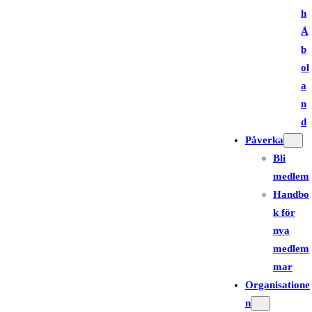
h
Å
b
ol
a
n
d
Påverka
Bli
medlem
Handbo
k för
nya
medlem
mar
Organisatione
n