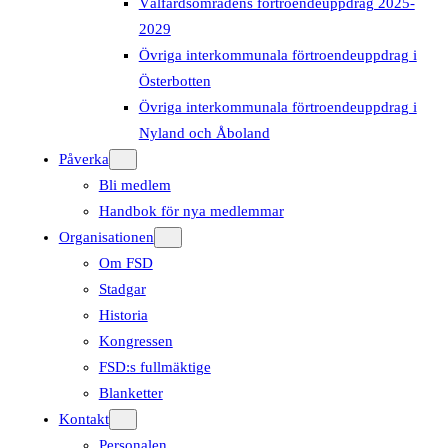
Välfärdsområdens förtroendeuppdrag 2025-
2029
Övriga interkommunala förtroendeuppdrag i
Österbotten
Övriga interkommunala förtroendeuppdrag i
Nyland och Åboland
Påverka
Bli medlem
Handbok för nya medlemmar
Organisationen
Om FSD
Stadgar
Historia
Kongressen
FSD:s fullmäktige
Blanketter
Kontakt
Personalen