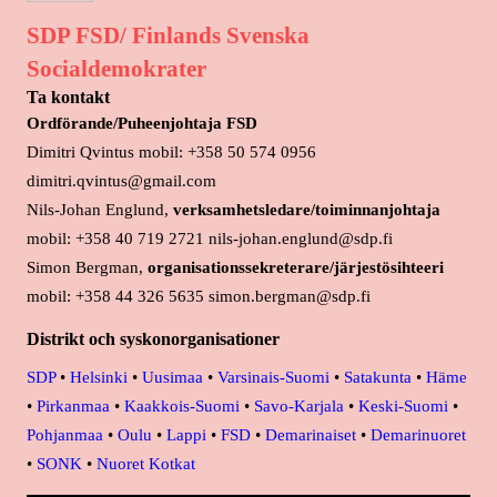
SDP FSD/ Finlands Svenska
Socialdemokrater
Ta kontakt
Ordförande/Puheenjohtaja FSD
Dimitri Qvintus mobil: +358 50 574 0956
dimitri.qvintus@gmail.com
Nils-Johan Englund,
verksamhetsledare/toiminnanjohtaja
mobil: +358 40 719 2721 nils-johan.englund@sdp.fi
Simon Bergman,
organisationssekreterare/järjestösihteeri
mobil: +358 44 326 5635 simon.bergman@sdp.fi
Distrikt och syskonorganisationer
SDP
•
Helsinki
•
Uusimaa
•
Varsinais-Suomi
•
Satakunta
•
Häme
•
Pirkanmaa
•
Kaakkois-Suomi
•
Savo-Karjala
•
Keski-Suomi
•
Pohjanmaa
•
Oulu
•
Lappi
•
FSD
•
Demarinaiset
•
Demarinuoret
•
SONK
•
Nuoret Kotkat