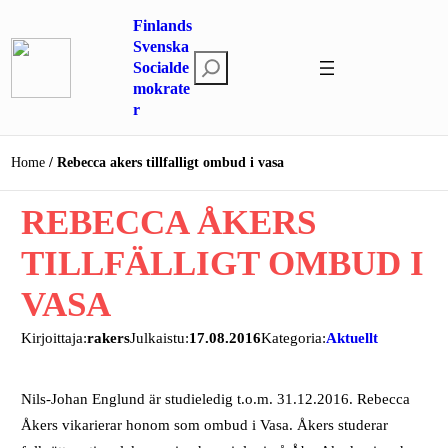
Hoppa
Finlands
till
Svenska
S
innehåll
Socialde
mokrate
ö
r
k
Home
Rebecca akers tillfalligt ombud i vasa
REBECCA ÅKERS
TILLFÄLLIGT OMBUD I
VASA
Kirjoittaja:
rakers
Julkaistu:
17.08.2016
Kategoria:
Aktuellt
Nils-Johan Englund är studieledig t.o.m. 31.12.2016. Rebecca
Åkers vikarierar honom som ombud i Vasa. Åkers studerar