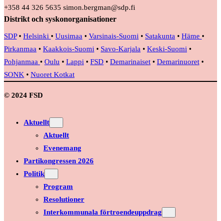
+358 44 326 5635 simon.bergman@sdp.fi
Distrikt och syskonorganisationer
SDP
•
Helsinki
•
Uusimaa
•
Varsinais-Suomi
•
Satakunta
•
Häme
•
Pirkanmaa
•
Kaakkois-Suomi
•
Savo-Karjala
•
Keski-Suomi
•
Pohjanmaa
•
Oulu
•
Lappi
•
FSD
•
Demarinaiset
•
Demarinuoret
•
SONK
•
Nuoret Kotkat
© 2024 FSD
Aktuellt
Aktuellt
Evenemang
Partikongressen 2026
Politik
Program
Resolutioner
Interkommunala förtroendeuppdrag