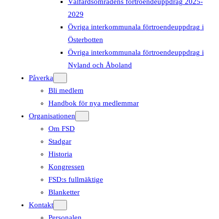
Välfärdsområdens förtroendeuppdrag 2025-
2029
Övriga interkommunala förtroendeuppdrag i
Österbotten
Övriga interkommunala förtroendeuppdrag i
Nyland och Åboland
Påverka
Bli medlem
Handbok för nya medlemmar
Organisationen
Om FSD
Stadgar
Historia
Kongressen
FSD:s fullmäktige
Blanketter
Kontakt
Personalen