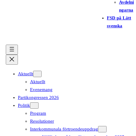
Avdelni
ngarna
FSD på Lätt
svenska
Aktuellt
Aktuellt
Evenemang
Partikongressen 2026
Politik
Program
Resolutioner
Interkommunala förtroendeuppdrag