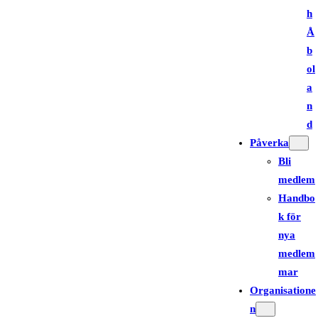
h
Å
b
ol
a
n
d
Påverka
Bli
medlem
Handbo
k för
nya
medlem
mar
Organisatione
n