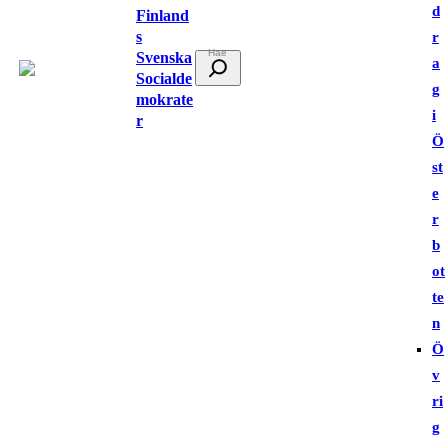
d
Finland
s
r
Svenska
S
a
Socialde
ö
g
mokrate
k
i
r
Ö
st
e
r
b
ot
te
n
Ö
v
ri
g