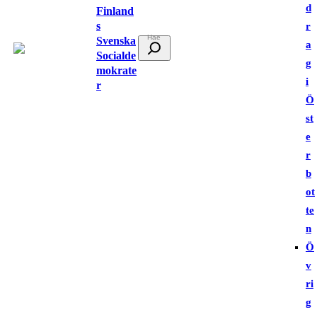
d
Finland
s
r
Svenska
S
a
Socialde
ö
g
mokrate
k
i
r
Ö
st
e
r
b
ot
te
n
Ö
v
ri
g