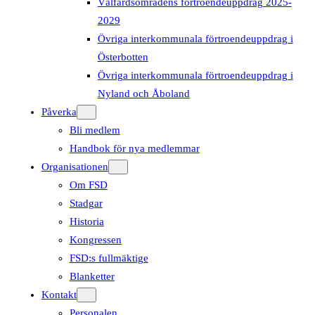
Välfärdsområdens förtroendeuppdrag 2025-
2029
Övriga interkommunala förtroendeuppdrag i
Österbotten
Övriga interkommunala förtroendeuppdrag i
Nyland och Åboland
Påverka
Bli medlem
Handbok för nya medlemmar
Organisationen
Om FSD
Stadgar
Historia
Kongressen
FSD:s fullmäktige
Blanketter
Kontakt
Personalen