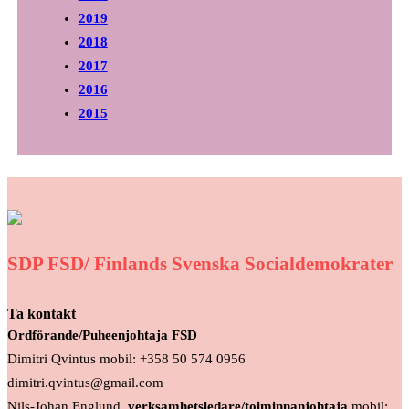
2019
2018
2017
2016
2015
SDP FSD/ Finlands Svenska Socialdemokrater
Ta kontakt
Ordförande/Puheenjohtaja FSD
Dimitri Qvintus mobil: +358 50 574 0956
dimitri.qvintus@gmail.com
Nils-Johan Englund,
verksamhetsledare/toiminnanjohtaja
mobil: