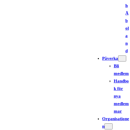
h
Å
b
ol
a
n
d
Påverka
Bli
medlem
Handbo
k för
nya
medlem
mar
Organisatione
n