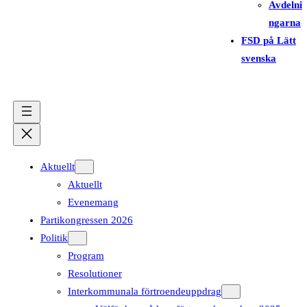
Avdelni
ngarna
FSD på Lätt
svenska
Aktuellt
Aktuellt
Evenemang
Partikongressen 2026
Politik
Program
Resolutioner
Interkommunala förtroendeuppdrag