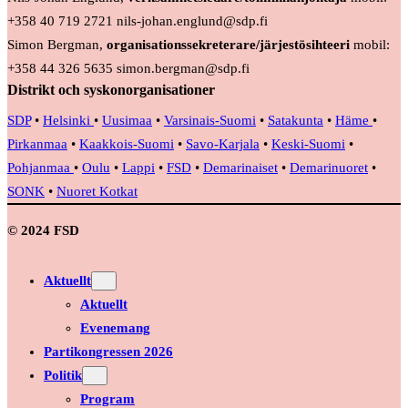
+358 40 719 2721 nils-johan.englund@sdp.fi
Simon Bergman,
organisationssekreterare/järjestösihteeri
mobil:
+358 44 326 5635 simon.bergman@sdp.fi
Distrikt och syskonorganisationer
SDP
•
Helsinki
•
Uusimaa
•
Varsinais-Suomi
•
Satakunta
•
Häme
•
Pirkanmaa
•
Kaakkois-Suomi
•
Savo-Karjala
•
Keski-Suomi
•
Pohjanmaa
•
Oulu
•
Lappi
•
FSD
•
Demarinaiset
•
Demarinuoret
•
SONK
•
Nuoret Kotkat
© 2024 FSD
Aktuellt
Aktuellt
Evenemang
Partikongressen 2026
Politik
Program